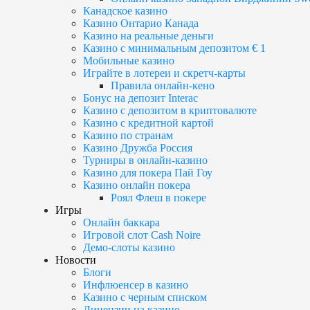
Канадское казино
Казино Онтарио Канада
Казино на реальные деньги
Казино с минимальным депозитом € 1
Мобильные казино
Играйте в лотереи и скретч-карты
Правила онлайн-кено
Бонус на депозит Interac
Казино с депозитом в криптовалюте
Казино с кредитной картой
Казино по странам
Казино Дружба Россия
Турниры в онлайн-казино
Казино для покера Пай Гоу
Казино онлайн покера
Роял Флеш в покере
Игры
Онлайн баккара
Игровой слот Cash Noire
Демо-слоты казино
Новости
Блоги
Инфлюенсер в казино
Казино с черным списком
Лицензии на казино