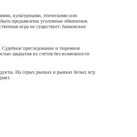
иями, культурными, этическими или
т быть предъявлены уголовные обвинения.
твенная игра не существует; банковские
ы. Судебное преследование и тюремное
стью закрытия их счетов без возможности
дукты. На серых рынках и рынках белых игр
ракт.