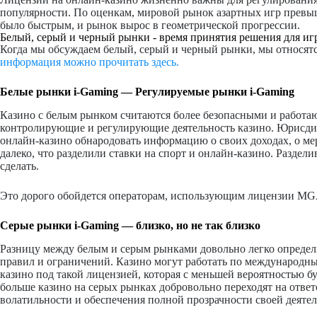
популярности. По оценкам, мировой рынок азартных игр превыш
было быстрым, и рынок вырос в геометрической прогрессии.
Белый, серый и черный рынки - время принятия решения для иг
Когда мы обсуждаем белый, серый и черный рынки, мы
относят
информация
можно прочитать здесь.
Белые рынки i-Gaming — Регулируемые рынки i-Gaming
Казино с белым рынком считаются более безопасными и работаю
контролирующие и регулирующие деятельность казино. Юрисдик
онлайн-казино обнародовать информацию о своих доходах, о м
далеко, что разделили ставки на спорт и онлайн-казино. Разде
сделать.
Это дорого обойдется операторам, использующим лицензии MGA,
Серые рынки i-Gaming — близко, но не так близко
Разницу между белым и серым рынками довольно легко определ
правил и ограничений. Казино могут работать по международны
казино под такой лицензией, которая с меньшей вероятностью 
больше казино на серых рынках добровольно переходят на отве
волатильности и обеспечения полной прозрачности своей деятел