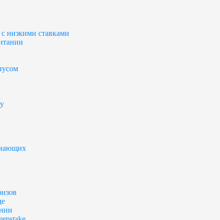
 с низкими ставками
ритании
нусом
лу
инающих
ризов
де
инии
epstake