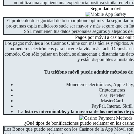
no utiliza una app tiene una experiencia positiva similar en el m
Seguridad móvil
El protocolo de seguridad de tu smartphone optimiza la seguridad mó
programas espía maliciosos suele ser mayor y más seguro que en In
SSL mantienen tus datos personales seguros y alejados de p
Pagos por móvil a casinos onli
Los pagos móviles a los Casinos Online son más fáciles y rápidos. 
monederos electrónicos para hacerte la vida más fácil. Depositar 
cómodo. Con sólo pulsar un botón, se almacenan a distancia tus datos
y están disponibles al instante
Tu teléfono móvil puede admitir métodos de
Monederos electrónicos, Apple Pay
Criptocarteras
Visa, Neteller
MasterCard
PayPal, Interac, Skrill
La lista es interminable, y la mayoría de los métodos de 
¿Qué tipos de bonificaciones puedo reclamar en los casino
Los Bonos que puedo reclamar con los Casinos de la App Móvil son si