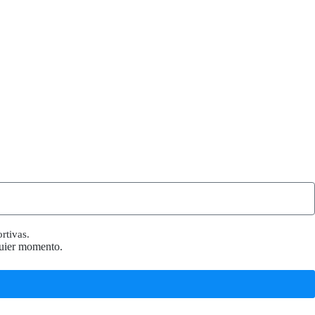
rtivas.
quier momento.