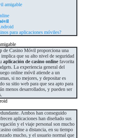
il amigable
nline
móvil
Android
sinos para aplicaciones móviles?
amigable
pp de Casino Móvil proporciona una
implica que su alto nivel de seguridad
u
aplicación de casino online
favorita
adgets. La experiencia general del
 juego online móvil atiende a un
mas, si no mejores, y depositar es
do su sitio web para que sea apto para
tán menos desarrollados, y pueden ser
s.
roid
 redundante. Ambos han conseguido
 ofrecen aplicaciones han diseñado sus
avegación y el viaje personal son mucho
asino online a distancia, en su tiempo
avanzado mucho, y el usuario normal que