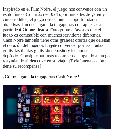
Inspirado en el Film Noire, el juego nos convence con un
estilo único. Con más de 1024 oportunidades de ganar y
cinco rodillos, el juego ofrece muchas oportunidades
atractivas. Puedes jugar a la tragaperras con apuestas a
partir de
0,20 por
tirada
. Otro punto a favor es que el
juego es compatible con muchos servidores diferentes.
Cash Noire también tiene otras grandes ofertas que deleitan
el corazón del jugador. Déjate convencer por las tiradas
gratis, las tiradas gratis sin depósito y los bonos sin
depósito. Consigue aún más recompensas jugando al juego
y ayudando al detective en su viaje. ¡Toda buena acción
tiene su recompensa!
¿Cómo jugar a la tragaperras Cash Noire?