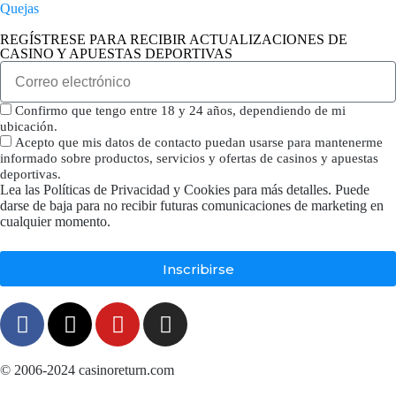
Quejas
REGÍSTRESE PARA RECIBIR ACTUALIZACIONES DE
CASINO Y APUESTAS DEPORTIVAS
Confirmo que tengo entre 18 y 24 años, dependiendo de mi
ubicación.
Acepto que mis datos de contacto puedan usarse para mantenerme
informado sobre productos, servicios y ofertas de casinos y apuestas
deportivas.
Lea las Políticas de Privacidad y Cookies para más detalles. Puede
darse de baja para no recibir futuras comunicaciones de marketing en
cualquier momento.
Inscribirse
© 2006-2024 casinoreturn.com