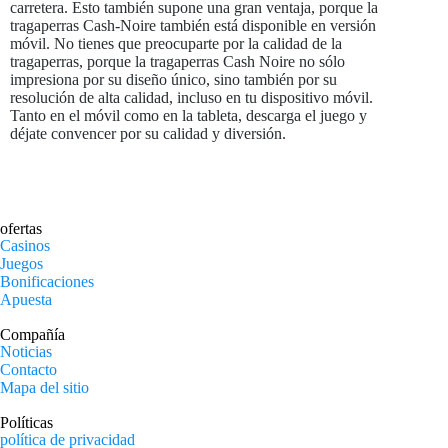
carretera. Esto también supone una gran ventaja, porque la
tragaperras Cash-Noire también está disponible en versión
móvil. No tienes que preocuparte por la calidad de la
tragaperras, porque la tragaperras Cash Noire no sólo
impresiona por su diseño único, sino también por su
resolución de alta calidad, incluso en tu dispositivo móvil.
Tanto en el móvil como en la tableta, descarga el juego y
déjate convencer por su calidad y diversión.
ofertas
Casinos
Juegos
Bonificaciones
Apuesta
Compañía
Noticias
Contacto
Mapa del sitio
Políticas
política de privacidad