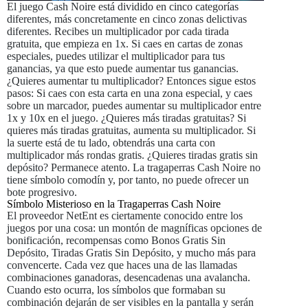
El juego Cash Noire está dividido en cinco categorías
diferentes, más concretamente en cinco zonas delictivas
diferentes. Recibes un multiplicador por cada tirada
gratuita, que empieza en 1x. Si caes en cartas de zonas
especiales, puedes utilizar el multiplicador para tus
ganancias, ya que esto puede aumentar tus ganancias.
¿Quieres aumentar tu multiplicador? Entonces sigue estos
pasos: Si caes con esta carta en una zona especial, y caes
sobre un marcador, puedes aumentar su multiplicador entre
1x y 10x en el juego. ¿Quieres más tiradas gratuitas? Si
quieres más tiradas gratuitas, aumenta su multiplicador. Si
la suerte está de tu lado, obtendrás una carta con
multiplicador más rondas gratis. ¿Quieres tiradas gratis sin
depósito? Permanece atento. La tragaperras Cash Noire no
tiene símbolo comodín y, por tanto, no puede ofrecer un
bote progresivo.
Símbolo Misterioso en la Tragaperras Cash Noire
El proveedor NetEnt es ciertamente conocido entre los
juegos por una cosa: un montón de magníficas opciones de
bonificación, recompensas como Bonos Gratis Sin
Depósito, Tiradas Gratis Sin Depósito, y mucho más para
convencerte. Cada vez que haces una de las llamadas
combinaciones ganadoras, desencadenas una avalancha.
Cuando esto ocurra, los símbolos que formaban su
combinación dejarán de ser visibles en la pantalla y serán