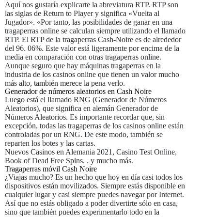
Aquí nos gustaría explicarte la abreviatura RTP. RTP son
las siglas de Return to Player y significa «Vuelta al
Jugador». «Por tanto, las posibilidades de ganar en una
tragaperras online se calculan siempre utilizando el llamado
RTP. El RTP de la tragaperras Cash-Noire es de alrededor
del 96. 06%. Este valor está ligeramente por encima de la
media en comparación con otras tragaperras online.
Aunque seguro que hay máquinas tragaperras en la
industria de los casinos online que tienen un valor mucho
más alto, también merece la pena verlo.
Generador de números aleatorios en Cash Noire
Luego está el llamado RNG (Generador de Números
Aleatorios), que significa en alemán Generador de
Números Aleatorios. Es importante recordar que, sin
excepción, todas las tragaperras de los casinos online están
controladas por un RNG. De este modo, también se
reparten los botes y las cartas.
Nuevos Casinos en Alemania 2021, Casino Test Online,
Book of Dead Free Spins. . y mucho más.
Tragaperras móvil Cash Noire
¿Viajas mucho? Es un hecho que hoy en día casi todos los
dispositivos están movilizados. Siempre estás disponible en
cualquier lugar y casi siempre puedes navegar por Internet.
Así que no estás obligado a poder divertirte sólo en casa,
sino que también puedes experimentarlo todo en la