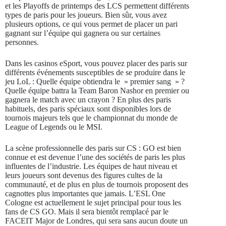
et les Playoffs de printemps des LCS permettent différents
types de paris pour les joueurs. Bien sûr, vous avez
plusieurs options, ce qui vous permet de placer un pari
gagnant sur l’équipe qui gagnera ou sur certaines
personnes.
Dans les casinos eSport, vous pouvez placer des paris sur
différents événements susceptibles de se produire dans le
jeu LoL : Quelle équipe obtiendra le » premier sang » ?
Quelle équipe battra la Team Baron Nashor en premier ou
gagnera le match avec un crayon ? En plus des paris
habituels, des paris spéciaux sont disponibles lors de
tournois majeurs tels que le championnat du monde de
League of Legends ou le MSI.
La scène professionnelle des paris sur CS : GO est bien
connue et est devenue l’une des sociétés de paris les plus
influentes de l’industrie. Les équipes de haut niveau et
leurs joueurs sont devenus des figures cultes de la
communauté, et de plus en plus de tournois proposent des
cagnottes plus importantes que jamais. L’ESL One
Cologne est actuellement le sujet principal pour tous les
fans de CS GO. Mais il sera bientôt remplacé par le
FACEIT Major de Londres, qui sera sans aucun doute un