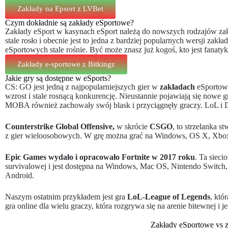
Zakłady na Epsort z LVBet
Czym dokładnie są zakłady eSportowe?
Zakłady eSport w kasynach eSport należą do nowszych rodzajów zak
stale rosło i obecnie jest to jedna z bardziej popularnych wersji za
eSportowych stale rośnie. Być może znasz już kogoś, kto jest fanatyk
Zakłady e-sportowe z Bitkingz
Jakie gry są dostępne w eSports?
CS: GO jest jedną z najpopularniejszych gier w
zakładach
eSportowy
wzrost i stale rosnącą konkurencję. Nieustannie pojawiają się nowe 
MOBA również zachowały swój blask i przyciągnęły graczy. LoL i D
Counterstrike Global Offensive,
w skrócie
CSGO
, to strzelanka s
z gier wieloosobowych. W grę można grać na Windows, OS X, Xbox 
Epic Games wydało i opracowało Fortnite w 2017 roku
. Ta sieci
survivalowej i jest dostępna na Windows, Mac OS, Nintendo Switch, 
Android.
Naszym ostatnim przykładem jest gra
LoL-League of Legends
, któ
gra online dla wielu graczy, która rozgrywa się na arenie bitewnej 
Zakłady eSportowe vs 