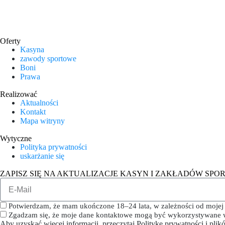
Oferty
Kasyna
zawody sportowe
Boni
Prawa
Realizować
Aktualności
Kontakt
Mapa witryny
Wytyczne
Polityka prywatności
uskarżanie się
ZAPISZ SIĘ NA AKTUALIZACJE KASYN I ZAKŁADÓW SP
Potwierdzam, że mam ukończone 18–24 lata, w zależności od mojej l
Zgadzam się, że moje dane kontaktowe mogą być wykorzystywane w 
Aby uzyskać więcej informacji, przeczytaj Politykę prywatności i p