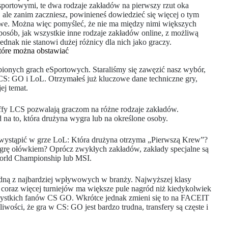
sportowymi, te dwa rodzaje zakładów na pierwszy rzut oka
ale zanim zaczniesz, powinieneś dowiedzieć się więcej o tym
arowe. Można więc pomyśleć, że nie ma między nimi większych
osób, jak wszystkie inne rodzaje zakładów online, z możliwą
dnak nie stanowi dużej różnicy dla nich jako graczy.
które można obstawiać
ionych grach eSportowych. Staraliśmy się zawęzić nasz wybór,
r CS: GO i LoL. Otrzymałeś już kluczowe dane techniczne gry,
ej temat.
fy LCS pozwalają graczom na różne rodzaje zakładów.
 na to, która drużyna wygra lub na określone osoby.
wystąpić w grze LoL: Która drużyna otrzyma „Pierwszą Krew”?
grę ołówkiem? Oprócz zwykłych zakładów, zakłady specjalne są
World Championship lub MSI.
jedną z najbardziej wpływowych w branży. Najwyższej klasy
 a coraz więcej turniejów ma większe pule nagród niż kiedykolwiek
zystkich fanów CS GO. Wkrótce jednak zmieni się to na FACEIT
ości, że gra w CS: GO jest bardzo trudna, transfery są częste i