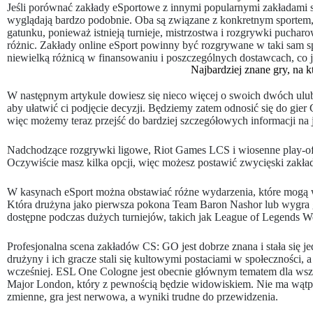
Jeśli porównać zakłady eSportowe z innymi popularnymi zakładami 
wyglądają bardzo podobnie. Oba są związane z konkretnym sportem, 
gatunku, ponieważ istnieją turnieje, mistrzostwa i rozgrywki puch
różnic. Zakłady online eSport powinny być rozgrywane w taki sam sp
niewielką różnicą w finansowaniu i poszczególnych dostawcach, co je
Najbardziej znane gry, na 
W następnym artykule dowiesz się nieco więcej o swoich dwóch ulub
aby ułatwić ci podjęcie decyzji. Będziemy zatem odnosić się do gie
więc możemy teraz przejść do bardziej szczegółowych informacji na j
Nadchodzące rozgrywki ligowe, Riot Games LCS i wiosenne play-of
Oczywiście masz kilka opcji, więc możesz postawić zwycięski zakład
W kasynach eSport można obstawiać różne wydarzenia, które mogą 
Która drużyna jako pierwsza pokona Team Baron Nashor lub wygra 
dostępne podczas dużych turniejów, takich jak League of Legends 
Profesjonalna scena zakładów CS: GO jest dobrze znana i stała się 
drużyny i ich gracze stali się kultowymi postaciami w społeczności,
wcześniej. ESL One Cologne jest obecnie głównym tematem dla ws
Major London, który z pewnością będzie widowiskiem. Nie ma wątpliw
zmienne, gra jest nerwowa, a wyniki trudne do przewidzenia.