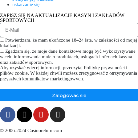
uskarżanie się
ZAPISZ SIĘ NA AKTUALIZACJE KASYN I ZAKŁADÓW
SPORTOWYCH
Potwierdzam, że mam ukończone 18–24 lata, w zależności od mojej
lokalizacji.
Zgadzam się, że moje dane kontaktowe mogą być wykorzystywane
w celu informowania mnie o produktach, usługach i ofertach kasyna
oraz zakładów sportowych.
Aby uzyskać więcej informacji, przeczytaj Politykę prywatności i
plików cookie. W każdej chwili możesz zrezygnować z otrzymywania
przyszłych komunikatów marketingowych.
Zalogować się
© 2006-2024 Casinoreturn.com