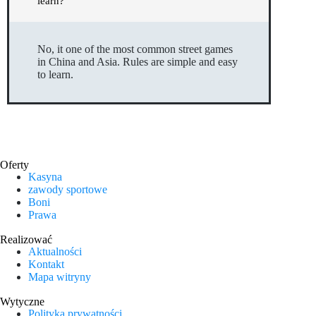
learn?
No, it one of the most common street games
in China and Asia. Rules are simple and easy
to learn.
Oferty
Kasyna
zawody sportowe
Boni
Prawa
Realizować
Aktualności
Kontakt
Mapa witryny
Wytyczne
Polityka prywatności