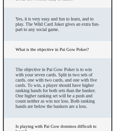
Yes, it is very easy and fun to learn, and to
play. The Wild Card Joker gives an extra fun-
part to any social game.
What is the objective in Pai Gow Poker?
The objective in Pai Gow Poker is to win
with your seven cards. Split in two sets of
cards, one with two cards, and one with five
cards. To win, a player should have higher
ranking hands for both sets than the banker.
One higher ranking set will be a push and
count neither as win nor loss. Both ranking
hands are below the bankers are a loss.
Is playing with Pai Gow dominos difficult to