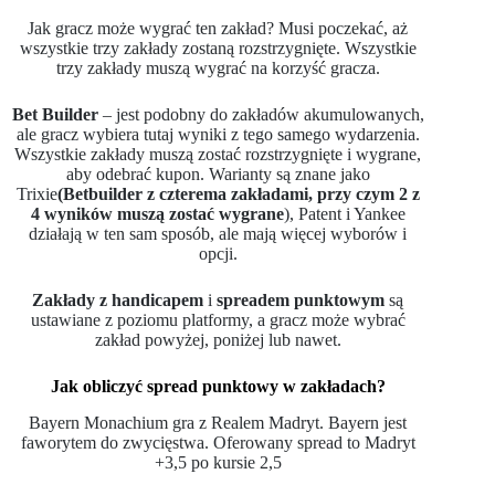
Jak gracz może wygrać ten zakład? Musi poczekać, aż
wszystkie trzy zakłady zostaną rozstrzygnięte. Wszystkie
trzy zakłady muszą wygrać na korzyść gracza.
Bet Builder
– jest podobny do zakładów akumulowanych,
ale gracz wybiera tutaj wyniki z tego samego wydarzenia.
Wszystkie zakłady muszą zostać rozstrzygnięte i wygrane,
aby odebrać kupon. Warianty są znane jako
Trixie
(Betbuilder z czterema zakładami, przy czym 2 z
4 wyników muszą zostać wygrane
), Patent i Yankee
działają w ten sam sposób, ale mają więcej wyborów i
opcji.
Zakłady z handicapem
i
spreadem punktowym
są
ustawiane z poziomu platformy, a gracz może wybrać
zakład powyżej, poniżej
lub nawet.
Jak obliczyć spread punktowy w zakładach?
Bayern Monachium gra z Realem Madryt. Bayern jest
faworytem do zwycięstwa. Oferowany spread to Madryt
+3,5 po kursie 2,5