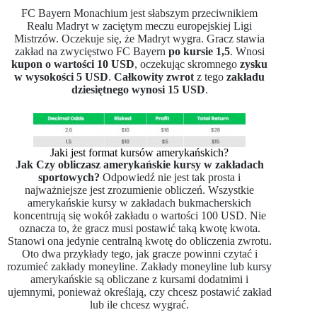
FC Bayern Monachium jest słabszym przeciwnikiem
Realu Madryt w zaciętym meczu europejskiej Ligi
Mistrzów. Oczekuje się, że Madryt wygra. Gracz stawia
zakład na zwycięstwo FC Bayern
po kursie 1,5
. Wnosi
kupon o wartości 10 USD
, oczekując skromnego
zysku
w wysokości 5 USD
.
Całkowity zwrot
z tego
zakładu
dziesiętnego wynosi 15 USD
.
Jaki jest format kursów amerykańskich?
Jak
Czy obliczasz amerykańskie kursy w zakładach
sportowych?
Odpowiedź nie jest tak prosta i
najważniejsze jest zrozumienie obliczeń. Wszystkie
amerykańskie kursy w zakładach bukmacherskich
koncentrują się wokół zakładu o wartości 100 USD. Nie
oznacza to, że gracz musi postawić taką kwotę
kwota.
Stanowi ona jedynie centralną kwotę do obliczenia zwrotu.
Oto dwa przykłady tego, jak gracze powinni czytać i
rozumieć zakłady moneyline. Zakłady moneyline lub kursy
amerykańskie są obliczane z kursami dodatnimi i
ujemnymi, ponieważ określają, czy chcesz postawić zakład
lub ile chcesz wygrać.