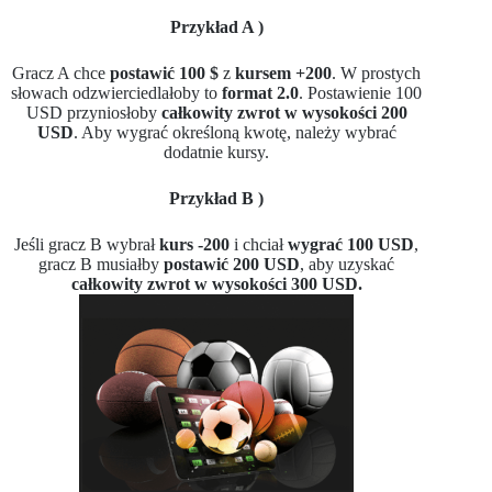
Przykład A )
Gracz A chce
postawić 100 $
z
kursem +200
. W prostych
słowach odzwierciedlałoby to
format 2.0
. Postawienie 100
USD przyniosłoby
całkowity zwrot w wysokości 200
USD
. Aby wygrać określoną kwotę, należy wybrać
dodatnie kursy.
Przykład B )
Jeśli gracz B wybrał
kurs -200
i chciał
wygrać 100 USD
,
gracz B musiałby
postawić 200 USD
, aby uzyskać
całkowity zwrot w wysokości 300 USD.