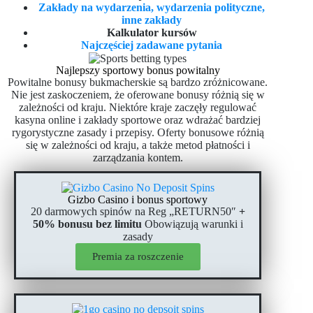
Zakłady na wydarzenia, wydarzenia polityczne,
inne zakłady
Kalkulator kursów
Najczęściej zadawane pytania
Najlepszy sportowy bonus powitalny
Powitalne bonusy bukmacherskie są bardzo zróżnicowane.
Nie jest zaskoczeniem, że oferowane bonusy różnią się w
zależności od kraju. Niektóre kraje zaczęły regulować
kasyna online i zakłady sportowe oraz wdrażać bardziej
rygorystyczne zasady i przepisy. Oferty bonusowe różnią
się w zależności od kraju, a także metod płatności i
zarządzania kontem.
Gizbo Casino i bonus sportowy
20 darmowych spinów na Reg „RETURN50″
+
50% bonusu bez limitu
Obowiązują warunki i
zasady
Premia za roszczenie