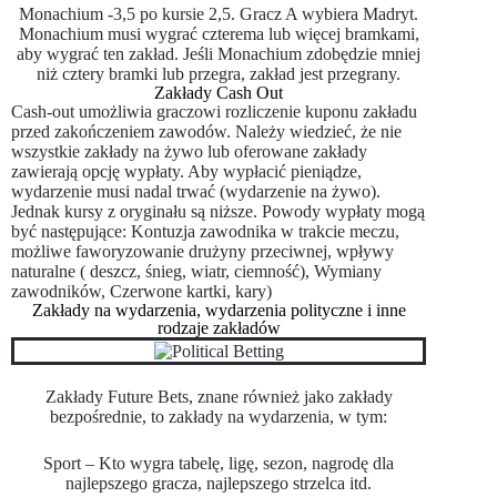
Monachium -3,5 po kursie 2,5. Gracz A wybiera Madryt.
Monachium musi wygrać czterema lub więcej bramkami,
aby wygrać ten zakład. Jeśli Monachium zdobędzie mniej
niż cztery bramki lub przegra, zakład jest przegrany.
Zakłady Cash Out
Cash-out umożliwia graczowi rozliczenie kuponu zakładu
przed zakończeniem zawodów. Należy wiedzieć, że nie
wszystkie zakłady na żywo lub oferowane zakłady
zawierają opcję wypłaty. Aby wypłacić pieniądze,
wydarzenie musi nadal trwać (wydarzenie na żywo).
Jednak kursy z oryginału są niższe. Powody wypłaty mogą
być następujące: Kontuzja zawodnika w trakcie meczu,
możliwe faworyzowanie drużyny przeciwnej, wpływy
naturalne ( deszcz, śnieg, wiatr, ciemność), Wymiany
zawodników, Czerwone kartki, kary)
Zakłady na wydarzenia, wydarzenia polityczne i inne
rodzaje zakładów
Zakłady Future Bets, znane również jako zakłady
bezpośrednie, to zakłady na wydarzenia, w tym:
Sport – Kto wygra tabelę, ligę, sezon, nagrodę dla
najlepszego gracza, najlepszego strzelca itd.