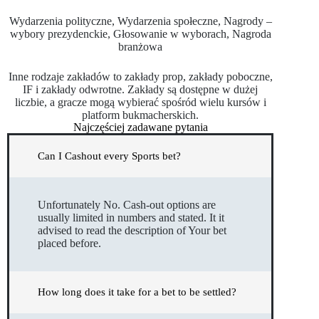
Wydarzenia polityczne, Wydarzenia społeczne, Nagrody –
wybory prezydenckie, Głosowanie w wyborach, Nagroda
branżowa
Inne rodzaje zakładów to zakłady prop, zakłady poboczne,
IF i zakłady odwrotne. Zakłady są dostępne w dużej
liczbie, a gracze mogą wybierać spośród wielu kursów i
platform bukmacherskich.
Najczęściej zadawane pytania
Can I Cashout every Sports bet?
Unfortunately No. Cash-out options are
usually limited in numbers and stated. It it
advised to read the description of Your bet
placed before.
How long does it take for a bet to be settled?