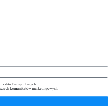
az zakładów sportowych.
zyszłych komunikatów marketingowych.