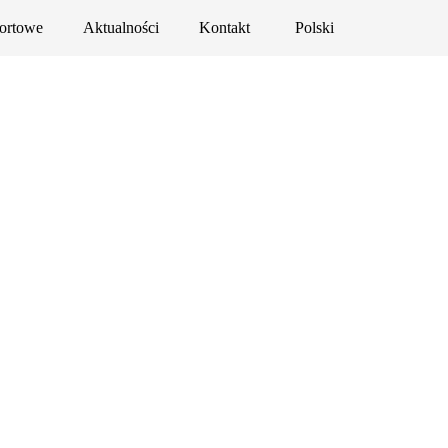
ortowe
Aktualności
Kontakt
Polski