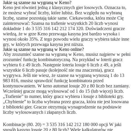
Jakie są szanse na wygraną w Keno?
Keno jest również jedną z klasycznych gier losowych. Oznacza to,
że możesz wybrać liczby, które lubisz. Bez względu na wybraną
liczbę, szanse pozostają takie same. Ciekawostka, która może Cię
zainteresować: Szansa na trafienie wszystkich 20 liczb wynosi
dokładnie 1 do 3 535 316 142 212 174 320. Doświadczeni gracze
wiedzą, że w grze Keno przewaga kasyna jest bardzo wysoka i
wynosi około 35%. Z tego powodu wielu graczy wybiera także inne
gry, w których przewaga kasyna jest niższa.
Jakie są szanse na wygraną w Keno online?
Aby zrozumieć szanse na wygraną w Keno, musisz najpierw w pełni
zrozumieć funkcję kombinatoryczną. Na przykład w loterii gracz
wybiera 6 z 49 liczb. Następnie loteria losuje 6 liczb z 49, a jeśli
wszystkie 6 liczb pasuje (kolejność nie ma znaczenia), gracz
wygrywa. Jeśli nie wiesz, że szanse na wygraną wynoszą 1 do 13
983 816, musisz sprawdzić funkcję kombinatora przed
kontynuowaniem. W keno automat losuje 20 z 80 liczb bez zamiany.
Wcześniej gracze mogą wylosować od 1 do 15 (lub więcej) liczb.
„Trafienie” to numer, który gracz wybiera i losuje z biblioteki gry.
„Chybienie” to liczba wybrana przez gracza, która nie jest losowana
z biblioteki gier. Gracze otrzymują wynagrodzenie na podstawie
liczby wylosowanych i złapanych liczb.
Kombinacje (80. 20) = 3 535 316 142 212 180 000 opcji W jaki
sposób kasyno losuje 20 z 80 liczb? Wiele kalkulatorów nie