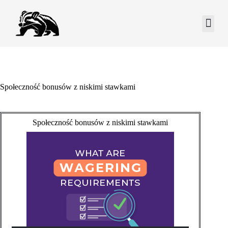
Społeczność bonusów z niskimi stawkami
Społeczność bonusów z niskimi stawkami