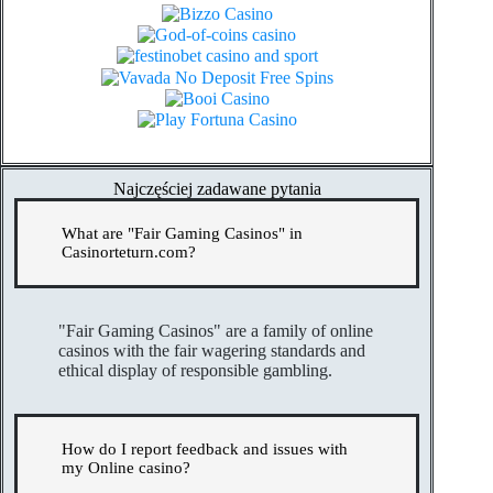
Najczęściej zadawane pytania
What are "Fair Gaming Casinos" in
Casinorteturn.com?
"Fair Gaming Casinos" are a family of online
casinos with the fair wagering standards and
ethical display of responsible gambling.
How do I report feedback and issues with
my Online casino?