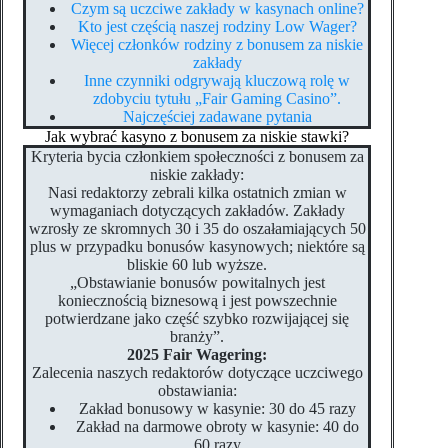
Czym są uczciwe zakłady w kasynach online?
Kto jest częścią naszej rodziny Low Wager?
Więcej członków rodziny z bonusem za niskie
zakłady
Inne czynniki odgrywają kluczową rolę w
zdobyciu tytułu „Fair Gaming Casino”.
Najczęściej zadawane pytania
Jak wybrać kasyno z bonusem za niskie stawki?
Kryteria bycia członkiem społeczności z bonusem za
niskie zakłady:
Nasi redaktorzy zebrali kilka ostatnich zmian w
wymaganiach dotyczących zakładów. Zakłady
wzrosły ze skromnych 30 i 35 do oszałamiających 50
plus w przypadku bonusów kasynowych; niektóre są
bliskie 60 lub wyższe.
„Obstawianie bonusów powitalnych jest
koniecznością biznesową i jest powszechnie
potwierdzane jako część szybko rozwijającej się
branży”.
2025 Fair Wagering:
Zalecenia naszych redaktorów dotyczące uczciwego
obstawiania:
Zakład bonusowy w kasynie: 30 do 45 razy
Zakład na darmowe obroty w kasynie: 40 do
60 razy