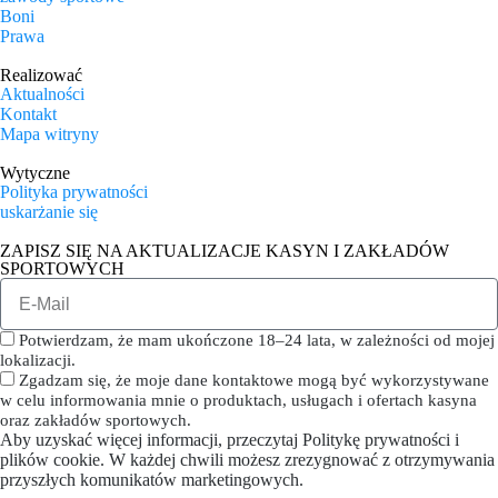
Boni
Prawa
Realizować
Aktualności
Kontakt
Mapa witryny
Wytyczne
Polityka prywatności
uskarżanie się
ZAPISZ SIĘ NA AKTUALIZACJE KASYN I ZAKŁADÓW
SPORTOWYCH
Potwierdzam, że mam ukończone 18–24 lata, w zależności od mojej
lokalizacji.
Zgadzam się, że moje dane kontaktowe mogą być wykorzystywane
w celu informowania mnie o produktach, usługach i ofertach kasyna
oraz zakładów sportowych.
Aby uzyskać więcej informacji, przeczytaj Politykę prywatności i
plików cookie. W każdej chwili możesz zrezygnować z otrzymywania
przyszłych komunikatów marketingowych.