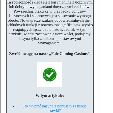
Ta społeczność składa się z kasyn online z uczciwymi
lub dobrymi wymaganiami dotyczącymi zakładów.
Powszechną praktyką w przypadku bonusów
kasynowych i sportowych jest stosowanie wymogu
obrotu. Nowi gracze szukają odpowiedzialnych gier,
schludnych funkcji z nowoczesną grafiką oraz szybko
reagujących łączy i automatów. Jednak w tym
artykule, w celu zachowania uczciwości, podajemy
kasyna tylko z kilkoma podstawowymi
wymaganiami.
Zwróć uwagę na nasze „Fair Gaming Casinos”.
W tym artykule:
Jak wybrać kasyno z bonusem za niskie
stawki?