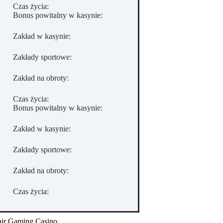
Czas życia:
Bonus powitalny w kasynie:
Zakład w kasynie:
Zakłady sportowe:
Zakład na obroty:
Czas życia:
Bonus powitalny w kasynie:
Zakład w kasynie:
Zakłady sportowe:
Zakład na obroty:
Czas życia:
Fair Gaming Casino