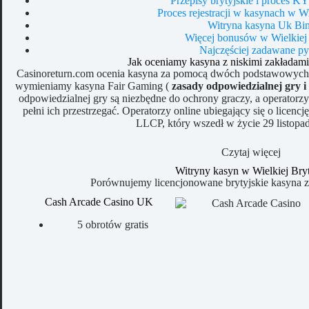
Przepisy brytyjskie i proces
Proces rejestracji w kasynach w Wi
Witryna kasyna Uk Bi
Więcej bonusów w Wielkiej 
Najczęściej zadawane py
Jak oceniamy kasyna z niskimi zakładam
Casinoreturn.com ocenia kasyna za pomocą dwóch podstawowych 
wymieniamy kasyna Fair Gaming (
zasady odpowiedzialnej gry i
odpowiedzialnej gry są niezbędne do ochrony graczy, a operato
pełni ich przestrzegać. Operatorzy online ubiegający się o lice
LLCP, który wszedł w życie 29 listopa
Czytaj więcej
Witryny kasyn w Wielkiej Bryt
Porównujemy licencjonowane brytyjskie kasyna 
Cash Arcade Casino UK
5 obrotów gratis