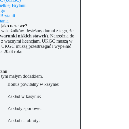
 KYC (UKGC)
elkiej Brytanii
ngo
Brytanii
tania
i jako uczciwe?
wskaźników. Jesteśmy dumni z tego, że
 warunki niskich stawek
). Narzędzia do
rzy z ważnymi licencjami UKGC muszą w
ncję UKGC muszą przestrzegać i wypełnić
da 2024 roku.
anii
z tym małym dodatkiem.
Bonus powitalny w kasynie:
Zakład w kasynie:
Zakłady sportowe:
Zakład na obroty: