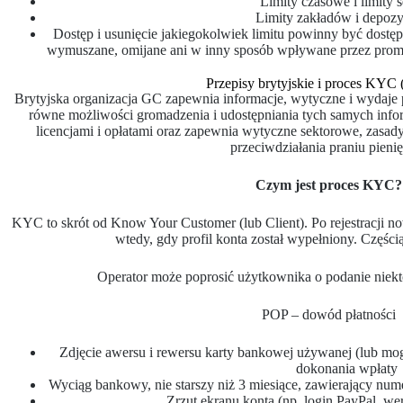
Limity czasowe i limity s
Limity zakładów i depoz
Dostęp i usunięcie jakiegokolwiek limitu powinny być dostęp
wymuszane, omijane ani w inny sposób wpływane przez promo
Przepisy brytyjskie i proces KY
Brytyjska organizacja GC zapewnia informacje, wytyczne i wydaje p
równe możliwości gromadzenia i udostępniania tych samych infor
licencjami i opłatami oraz zapewnia wytyczne sektorowe, zasad
przeciwdziałania praniu pieni
Czym jest proces KYC?
KYC to skrót od Know Your Customer (lub Client). Po rejestracji n
wtedy, gdy profil konta został wypełniony. Części
Operator może poprosić użytkownika o podanie niekt
POP – dowód płatności
Zdjęcie awersu i rewersu karty bankowej używanej (lub mo
dokonania wpłaty
Wyciąg bankowy, nie starszy niż 3 miesiące, zawierający num
Zrzut ekranu konta (np. login PayPal, wery