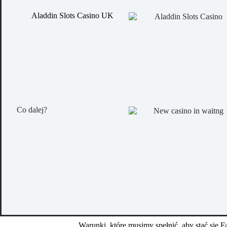
Aladdin Slots Casino UK
Co dalej?
Warunki, które musimy spełnić, aby stać się 