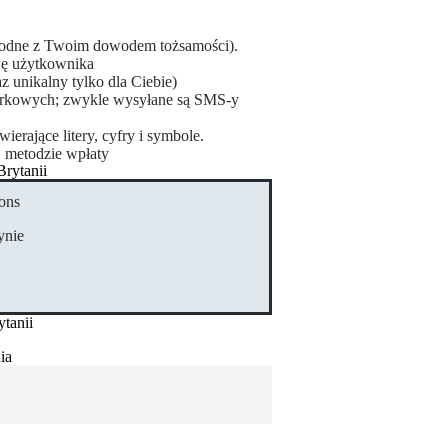
zgodne z Twoim dowodem tożsamości).
wę użytkownika
 unikalny tylko dla Ciebie)
órkowych; zwykle wysyłane są SMS-y
ierające litery, cyfry i symbole.
j metodzie wpłaty
Brytanii
ynie
tanii
?
ia