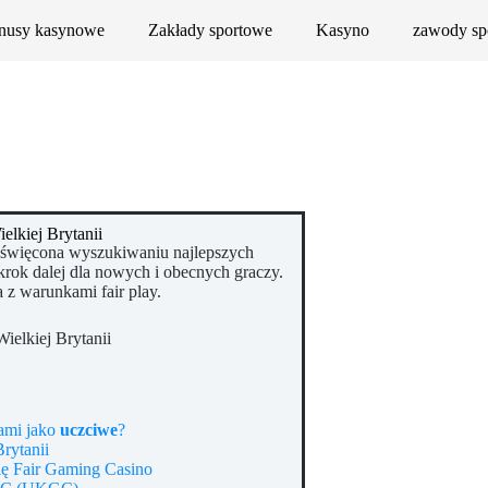
nusy kasynowe
Zakłady sportowe
Kasyno
zawody sp
lkiej Brytanii
poświęcona wyszukiwaniu najlepszych
krok dalej dla nowych i obecnych graczy.
 z warunkami fair play.
dami jako
uczciwe
?
rytanii
się Fair Gaming Casino