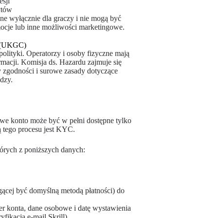
esji
ytów
ne wyłącznie dla graczy i nie mogą być
cje lub inne możliwości marketingowe.
C (UKGC)
olityki. Operatorzy i osoby fizyczne mają
macji. Komisja ds. Hazardu zajmuje się
y zgodności i surowe zasady dotyczące
ędzy.
owe konto może być w pełni dostępne tylko
ą tego procesu jest KYC.
órych z poniższych danych:
gącej być domyślną metodą płatności) do
er konta, dane osobowe i datę wystawienia
fikacja e-mail Skrill)