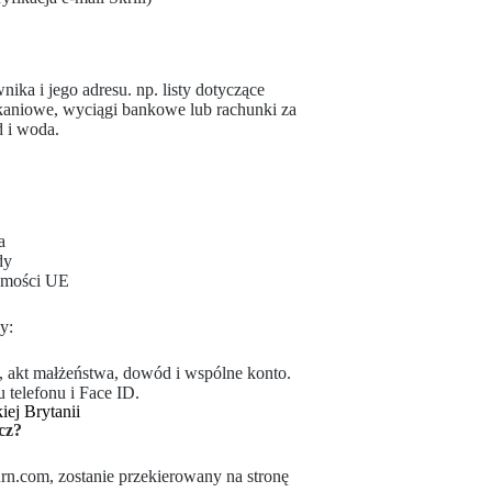
ka i jego adresu. np. listy dotyczące
kaniowe, wyciągi bankowe lub rachunki za
d i woda.
a
dy
amości UE
y:
, akt małżeństwa, dowód i wspólne konto.
 telefonu i Face ID.
iej Brytanii
cz?
rn.com, zostanie przekierowany na stronę