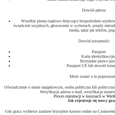
Dowód adresu
Wszelkie pisma rządowe dotyczące bezpośrednio użytkowni
świadczeń socjalnych, głosowanie w wyborach, urzędy miesz
media, takie jak telefon, prą
Dowód tożsamości
Paszport
Karta identyfikacyjn
Brytyjskie prawo jaz
Paszport UE lub dowód tożs
Może zostać o to poproszon
Oświadczenie o stanie majątkowym, osoba publiczna lub polityczna
Weryfikacja adresu e-mail, weryfikacja numeru
Proces rejestracji w kasynach w Wielk
Jak rejestruje się nowy gra
Gdy gracz wybierze zaufane brytyjskie kasyno online na Casinoretu