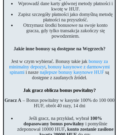
Wprowadź dane karty głównej metody płatności i
kwotę w HUF.
Zapisz szczegóły płatności jako domyślną metodę
płatności na przyszłość.
Otrzymasz środki bonusowe na swoje konto
gracza, gdy tylko transakcja zakończy się
powodzeniem.
Jakie inne bonusy są dostępne na Węgrzech?
Jest w czym wybierać. Bonusy takie jak
bonusy za
minimalny depozyt
,
bonusy kasynowe z darmowymi
spinami
i nasze
najlepsze bonusy kasynowe HUF
są
dostępne z zaufanych źródeł.
Jak gracz oblicza bonus powitalny?
Gracz A
– Bonus powitalny w kasynie 100% do 100 000
HUF, obrót 40 razy, 14 dni
Jeśli gracz, na przykład, wybrał
100%
dopasowany bonus powitalny
i pomyślnie
zdeponował 10000 HUF
, konto zostanie zasilone
kwotą 20000 HUF
do gry.