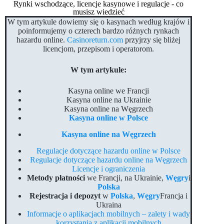
Rynki wschodzące, licencje kasynowe i regulacje - co
musisz wiedzieć
W tym artykule dowiemy się o kasynach według krajów i
poinformujemy o czterech bardzo różnych rynkach
hazardu online.
Casinoreturn.com
przyjrzy się bliżej
licencjom, przepisom i operatorom.
W tym artykule:
Kasyna online we Francji
Kasyna online na Ukrainie
Kasyna online na Węgrzech
Kasyna online w Polsce
Kasyna online na Węgrzech
Regulacje dotyczące hazardu online w Polsce
Regulacje dotyczące hazardu online na Węgrzech
Licencje i ograniczenia
Metody płatności
we Francji, na Ukrainie,
Węgry
i
Polska
Rejestracja i depozyt
w
Polska
,
Węgry
Francja i
Ukraina
Informacje o aplikacjach mobilnych – zalety i wady
korzystania z aplikacji mobilnych