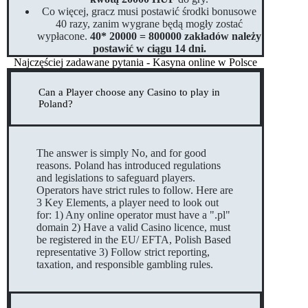
Co więcej, gracz musi postawić środki bonusowe
40 razy, zanim wygrane będą mogły zostać
wypłacone.
40* 20000 = 800000 zakładów należy
postawić w ciągu 14 dni.
Najczęściej zadawane pytania - Kasyna online w Polsce
Can a Player choose any Casino to play in
Poland?
The answer is simply No, and for good
reasons. Poland has introduced regulations
and legislations to safeguard players.
Operators have strict rules to follow. Here are
3 Key Elements, a player need to look out
for: 1) Any online operator must have a ".pl"
domain 2) Have a valid Casino licence, must
be registered in the EU/ EFTA, Polish Based
representative 3) Follow strict reporting,
taxation, and responsible gambling rules.