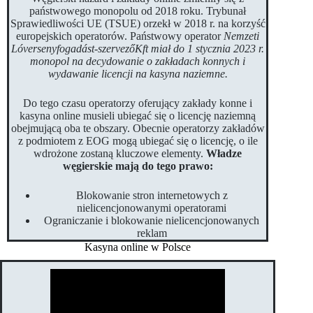
państwowego monopolu od 2018 roku. Trybunał
Sprawiedliwości UE (TSUE) orzekł w 2018 r. na korzyść
europejskich operatorów. Państwowy
operator
Nemzeti
Lóversenyfogadást-szervezőKft miał do 1 stycznia 2023 r.
monopol na decydowanie o zakładach konnych i
wydawanie licencji na kasyna naziemne.
Do tego czasu operatorzy oferujący zakłady konne i
kasyna online musieli ubiegać się o licencję naziemną
obejmującą oba te obszary. Obecnie operatorzy zakładów
z podmiotem z EOG mogą ubiegać się o licencję, o ile
wdrożone zostaną kluczowe elementy.
Władze
węgierskie mają do tego prawo:
Blokowanie stron internetowych z
nielicencjonowanymi operatorami
Ograniczanie i blokowanie nielicencjonowanych
reklam
Kasyna online w Polsce