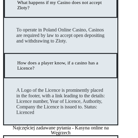
What happens if my Casino does not accept
Zloty?
To operate in Poland Online Casino, Casinos
are required by law to accept open depositing
and withdrawing to Zloty.
How does a player know, if a casino has a
Licence?
A Logo of the Licence is prominently placed
in the footer, with a link leading to the details:
Licence number, Year of Licence, Authority,
Company the Licence is issued to. Status:
Licenced
Najczęściej zadawane pytania - Kasyna online na
Węgrzech