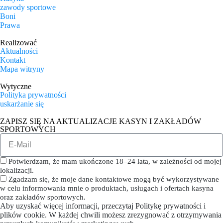
zawody sportowe
Boni
Prawa
Realizować
Aktualności
Kontakt
Mapa witryny
Wytyczne
Polityka prywatności
uskarżanie się
ZAPISZ SIĘ NA AKTUALIZACJE KASYN I ZAKŁADÓW
SPORTOWYCH
Potwierdzam, że mam ukończone 18–24 lata, w zależności od mojej
lokalizacji.
Zgadzam się, że moje dane kontaktowe mogą być wykorzystywane
w celu informowania mnie o produktach, usługach i ofertach kasyna
oraz zakładów sportowych.
Aby uzyskać więcej informacji, przeczytaj Politykę prywatności i
plików cookie. W każdej chwili możesz zrezygnować z otrzymywania