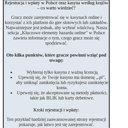
Rejestracja i wpłaty w Polsce oraz kasyna według krajów
– co warto wiedzieć?
Gracz może zarejestrować się w kasynach online i
korzystać z ich platform do gier slotowych lub zakładów.
Najważniejsze jest jednak, aby wybrać właściwą. Nasza
sekcja „Kluczowe elementy hazardu online” w Polsce
zawiera informacje o tym, czego gracz może się
spodziewać.
Oto kilka punktów, które gracze powinni wziąć pod
uwagę:
Wybieraj tylko kasyna z ważną licencją
Upewnij się, że Twoje kasyno ma domenę „.pl”,
aby uniknąć zamknięcia lub ryzykujesz zamknięcie
konta.
Upewnij się, że akceptowane są metody płatności,
takie jak BLIK lub karty debetowe.
Kroki rejestracji i wpłaty:
Ten przykład bardziej zaawansowanej strony rejestracji
pokazuje, jak łatwo jest się zarejestrować.