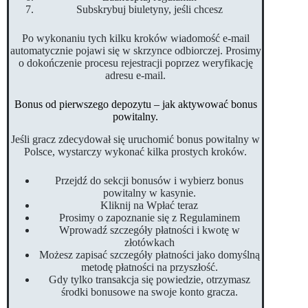
Subskrybuj biuletyny, jeśli chcesz
Po wykonaniu tych kilku kroków wiadomość e-mail
automatycznie pojawi się w skrzynce odbiorczej. Prosimy
o dokończenie procesu rejestracji poprzez weryfikację
adresu e-mail.
Bonus od pierwszego depozytu – jak aktywować bonus
powitalny.
Jeśli gracz zdecydował się uruchomić bonus powitalny w
Polsce, wystarczy wykonać kilka prostych kroków.
Przejdź do sekcji bonusów i wybierz bonus
powitalny w kasynie.
Kliknij na Wpłać teraz
Prosimy o zapoznanie się z Regulaminem
Wprowadź szczegóły płatności i kwotę w
złotówkach
Możesz zapisać szczegóły płatności jako domyślną
metodę płatności na przyszłość.
Gdy tylko transakcja się powiedzie, otrzymasz
środki bonusowe na swoje konto gracza.