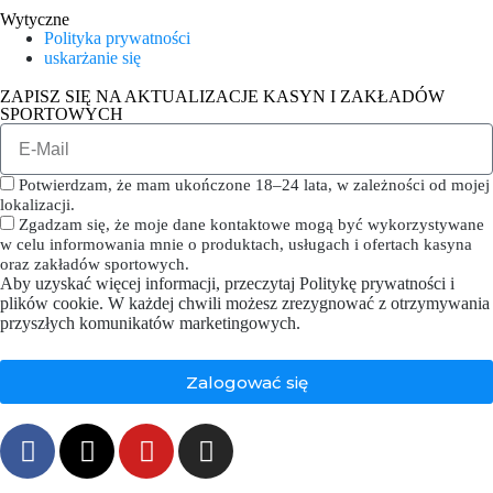
Wytyczne
Polityka prywatności
uskarżanie się
ZAPISZ SIĘ NA AKTUALIZACJE KASYN I ZAKŁADÓW
SPORTOWYCH
Potwierdzam, że mam ukończone 18–24 lata, w zależności od mojej
lokalizacji.
Zgadzam się, że moje dane kontaktowe mogą być wykorzystywane
w celu informowania mnie o produktach, usługach i ofertach kasyna
oraz zakładów sportowych.
Aby uzyskać więcej informacji, przeczytaj Politykę prywatności i
plików cookie. W każdej chwili możesz zrezygnować z otrzymywania
przyszłych komunikatów marketingowych.
Zalogować się