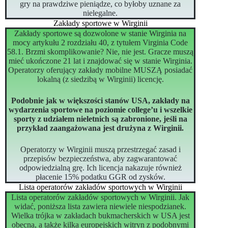
gry na prawdziwe pieniądze, co byłoby uznane za
nielegalne.
Zakłady sportowe w Wirginii
Zakłady sportowe są dozwolone w stanie Wirginia na
mocy artykułu 2 rozdziału 40, z tytułem Virginia Code
58.1. Brzmi skomplikowanie? Nie, nie jest. Gracze muszą
mieć ukończone 21 lat i znajdować się w stanie Wirginia.
Operatorzy oferujący zakłady mobilne MUSZĄ posiadać
lokalną (z siedzibą w Wirginii) licencję.
Podobnie jak w większości stanów USA, zakłady na
wydarzenia sportowe na poziomie college’u i wszelkie
sporty z udziałem nieletnich są zabronione, jeśli na
przykład zaangażowana jest drużyna z Wirginii.
Operatorzy w Wirginii muszą przestrzegać zasad i
przepisów bezpieczeństwa, aby zagwarantować
odpowiedzialną grę. Ich licencja nakazuje również
płacenie 15% podatku GGR od zysków.
Lista operatorów zakładów sportowych w Wirginii
Lista operatorów zakładów sportowych w Wirginii. Jak
widać, poniższa lista zawiera niewiele niespodzianek.
Wielka trójka w zakładach bukmacherskich w USA jest
obecna, a także kilka europejskich witryn z podobnymi