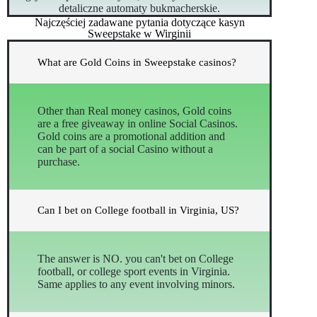
detaliczne automaty bukmacherskie.
Najczęściej zadawane pytania dotyczące kasyn
Sweepstake w Wirginii
What are Gold Coins in Sweepstake casinos?
Other than Real money casinos, Gold coins
are a free giveaway in online Social Casinos.
Gold coins are a promotional addition and
can be part of a social Casino without a
purchase.
Can I bet on College football in Virginia, US?
The answer is NO. you can't bet on College
football, or college sport events in Virginia.
Same applies to any event involving minors.