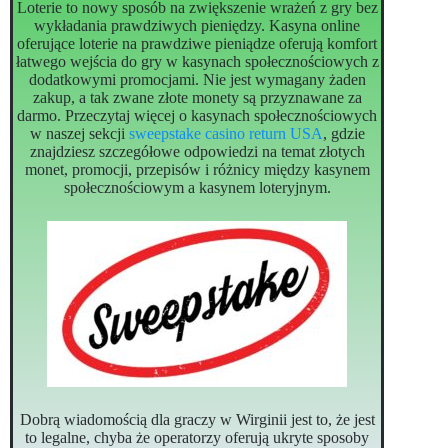
Loterie to nowy sposób na zwiększenie wrażeń z gry bez
wykładania prawdziwych pieniędzy. Kasyna online
oferujące loterie na prawdziwe pieniądze oferują komfort
łatwego wejścia do gry w kasynach społecznościowych z
dodatkowymi promocjami. Nie jest wymagany żaden
zakup, a tak zwane złote monety są przyznawane za
darmo. Przeczytaj więcej o kasynach społecznościowych
w naszej sekcji
sweepstake casino return USA
, gdzie
znajdziesz szczegółowe odpowiedzi na temat złotych
monet, promocji, przepisów i różnicy między kasynem
społecznościowym a kasynem loteryjnym.
Dobrą wiadomością dla graczy w Wirginii jest to, że jest
to legalne, chyba że operatorzy oferują ukryte sposoby