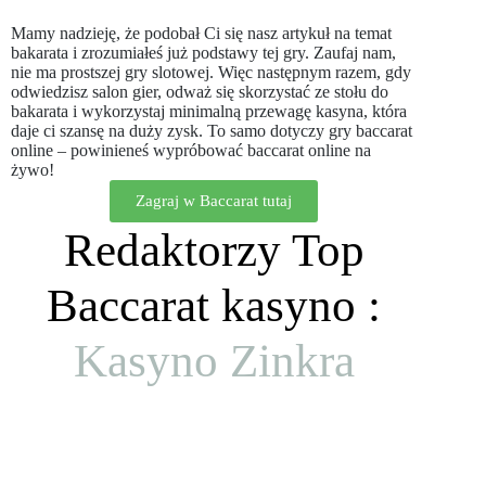
Mamy nadzieję, że podobał Ci się nasz artykuł na temat
bakarata i zrozumiałeś już podstawy tej gry. Zaufaj nam,
nie ma prostszej gry slotowej. Więc następnym razem, gdy
odwiedzisz salon gier, odważ się skorzystać ze stołu do
bakarata i wykorzystaj minimalną przewagę kasyna, która
daje ci szansę na duży zysk. To samo dotyczy gry baccarat
online – powinieneś wypróbować baccarat online na
żywo!
Zagraj w Baccarat tutaj
Redaktorzy Top
Baccarat kasyno :
Kasyno Zinkra