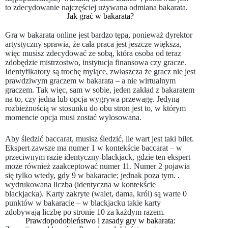
to zdecydowanie najczęściej używana odmiana bakarata.
Jak grać w bakarata?
Gra w bakarata online jest bardzo tępa, ponieważ dyrektor
artystyczny sprawia, że cała praca jest jeszcze większa,
więc musisz zdecydować ze sobą, która osoba od teraz
zdobędzie mistrzostwo, instytucja finansowa czy gracze.
Identyfikatory są trochę mylące, zwłaszcza że gracz nie jest
prawdziwym graczem w bakarata – a nie wirtualnym
graczem. Tak więc, sam w sobie, jeden zakład z bakaratem
na to, czy jedna lub opcja wygrywa przewagę. Jedyną
rozbieżnością w stosunku do obu stron jest to, w którym
momencie opcja musi zostać wylosowana.
Aby śledzić baccarat, musisz śledzić, ile wart jest taki bilet.
Ekspert zawsze ma numer 1 w kontekście baccarat – w
przeciwnym razie identyczny-blackjack, gdzie ten ekspert
może również zaakceptować numer 11. Numer 2 pojawia
się tylko wtedy, gdy 9 w bakaracie; jednak poza tym. .
wydrukowana liczba (identyczna w kontekście
blackjacka). Karty zakryte (walet, dama, król) są warte 0
punktów w bakaracie – w blackjacku takie karty
zdobywają liczbę po stronie 10 za każdym razem.
Prawdopodobieństwo i zasady gry w bakarata: