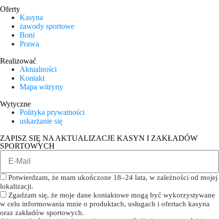
Oferty
Kasyna
zawody sportowe
Boni
Prawa
Realizować
Aktualności
Kontakt
Mapa witryny
Wytyczne
Polityka prywatności
uskarżanie się
ZAPISZ SIĘ NA AKTUALIZACJE KASYN I ZAKŁADÓW
SPORTOWYCH
Potwierdzam, że mam ukończone 18–24 lata, w zależności od mojej
lokalizacji.
Zgadzam się, że moje dane kontaktowe mogą być wykorzystywane
w celu informowania mnie o produktach, usługach i ofertach kasyna
oraz zakładów sportowych.