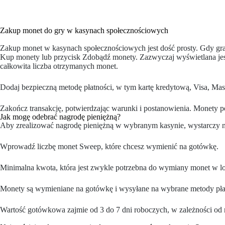
Zakup monet do gry w kasynach społecznościowych
Zakup monet w kasynach społecznościowych jest dość prosty. Gdy grac
Kup monety lub przycisk Zdobądź monety. Zazwyczaj wyświetlana jest 
całkowita liczba otrzymanych monet.
Dodaj bezpieczną metodę płatności, w tym kartę kredytową, Visa, Mast
Zakończ transakcję, potwierdzając warunki i postanowienia. Monety po
Jak mogę odebrać nagrodę pieniężną?
Aby zrealizować nagrodę pieniężną w wybranym kasynie, wystarczy nacis
Wprowadź liczbę monet Sweep, które chcesz wymienić na gotówkę.
Minimalna kwota, która jest zwykle potrzebna do wymiany monet w l
Monety są wymieniane na gotówkę i wysyłane na wybrane metody pła
Wartość gotówkowa zajmie od 3 do 7 dni roboczych, w zależności od m