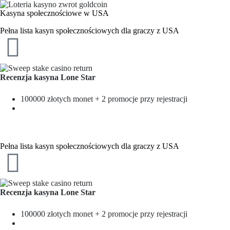
Kasyna społecznościowe w USA
Pełna lista kasyn społecznościowych dla graczy z USA
Recenzja kasyna Lone Star
100000 złotych monet + 2 promocje przy rejestracji
Pełna lista kasyn społecznościowych dla graczy z USA
Recenzja kasyna Lone Star
100000 złotych monet + 2 promocje przy rejestracji