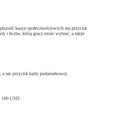
większość kasyn społecznościowych ma przycisk
y i liczba, którą gracz może wybrać, a także
, a nie przycisk karty podarunkowej.
to 100 USD.