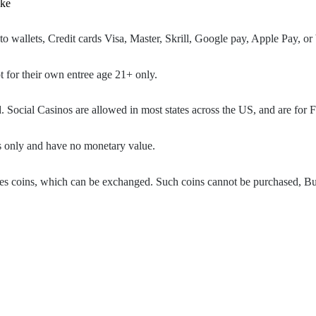
ake
wallets, Credit cards Visa, Master, Skrill, Google pay, Apple Pay, or 
 for their own entree age 21+ only.
. Social Casinos are allowed in most states across the US, and are for 
s only and have no monetary value.
s coins, which can be exchanged. Such coins cannot be purchased, But 