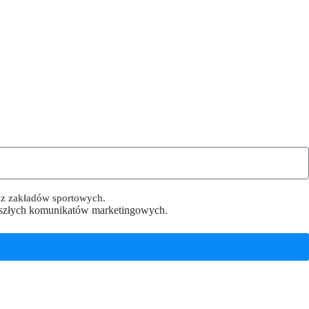
az zakładów sportowych.
zyszłych komunikatów marketingowych.