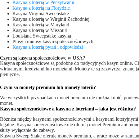
Kasyna z loterią w Pensylwanii
Kasyna z loterią na Florydzie
Kasyna Virginia Sweepstake
Kasyna z loterią w Wirginii Zachodniej
Kasyna z loterią w Maryland
Kasyna z loterią w Missouri
Louisiana Sweepstake kasyna
Plusy i minusy kasyn społecznościowych
Kasyna z loterią pytań i odpowiedzi
Czym są kasyna społecznościowe w USA?
Kasyna społecznościowe są podobne do tradycyjnych kasyn online. C
wirtualnymi kredytami lub monetami. Monety te są zazwyczaj znane j
pieniężne.
Czym są monety premium lub monety loterii?
We wszystkich przypadkach monet premium nie można kupić, poniewa
monet.
Kasyna społecznościowe a kasyna z loteriami – jaka jest różnica?
Różnica między kasynami społecznościowymi a kasynami loteryjnymi 
legalne. Kasyna społecznościowe nie oferują monet Premium ani monet
służy wyłącznie do zabawy.
Kasyna Sweep Stake oferują monety premium, a gracz może w zamian 