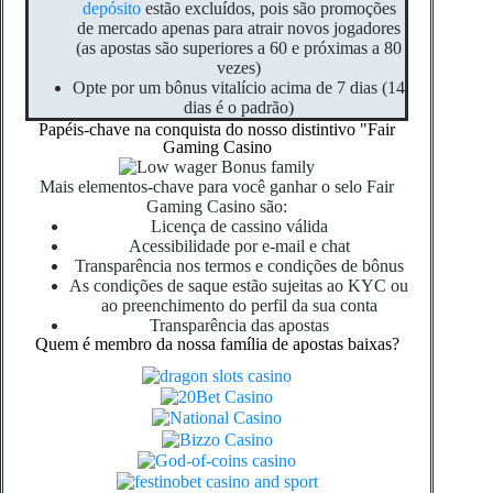
depósito
estão excluídos, pois são promoções
de mercado apenas para atrair novos jogadores
(as apostas são superiores a 60 e próximas a 80
vezes)
Opte por um bônus vitalício acima de 7 dias (14
dias é o padrão)
Papéis-chave na conquista do nosso distintivo "Fair
Gaming Casino
Mais elementos-chave para você ganhar o selo Fair
Gaming Casino são:
Licença de cassino válida
Acessibilidade por e-mail e chat
Transparência nos termos e condições de bônus
As condições de saque estão sujeitas ao KYC ou
ao preenchimento do perfil da sua conta
Transparência das apostas
Quem é membro da nossa família de apostas baixas?