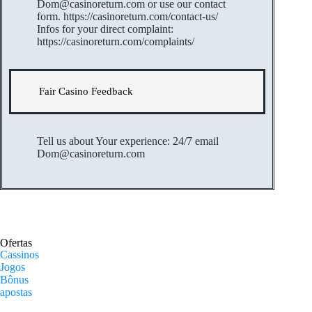
Dom@casinoreturn.com or use our contact
form. https://casinoreturn.com/contact-us/
Infos for your direct complaint:
https://casinoreturn.com/complaints/
Fair Casino Feedback
Tell us about Your experience: 24/7 email
Dom@casinoreturn.com
Ofertas
Cassinos
Jogos
Bônus
apostas