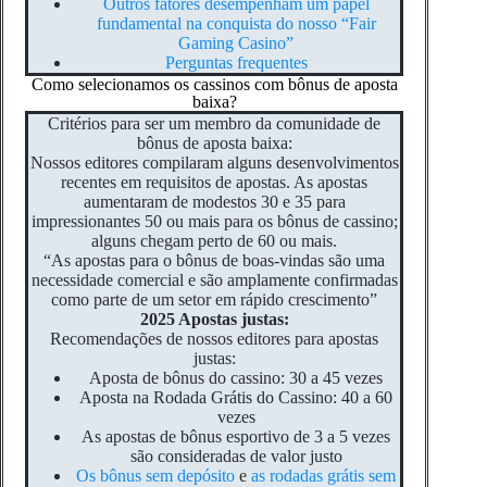
Outros fatores desempenham um papel
fundamental na conquista do nosso “Fair
Gaming Casino”
Perguntas frequentes
Como selecionamos os cassinos com bônus de aposta
baixa?
Critérios para ser um membro da comunidade de
bônus de aposta baixa:
Nossos editores compilaram alguns desenvolvimentos
recentes em requisitos de apostas. As apostas
aumentaram de modestos 30 e 35 para
impressionantes 50 ou mais para os bônus de cassino;
alguns chegam perto de 60 ou mais.
“As apostas para o bônus de boas-vindas são uma
necessidade comercial e são amplamente confirmadas
como parte de um setor em rápido crescimento”
2025 Apostas justas:
Recomendações de nossos editores para apostas
justas:
Aposta de bônus do cassino: 30 a 45 vezes
Aposta na Rodada Grátis do Cassino: 40 a 60
vezes
As apostas de bônus esportivo de 3 a 5 vezes
são consideradas de valor justo
Os bônus sem depósito
e
as rodadas grátis sem