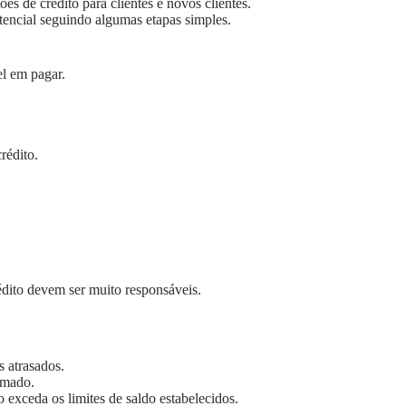
es de crédito para clientes e novos clientes.
encial seguindo algumas etapas simples.
el em pagar.
rédito.
édito devem ser muito responsáveis.
 atrasados.
rmado.
 exceda os limites de saldo estabelecidos.