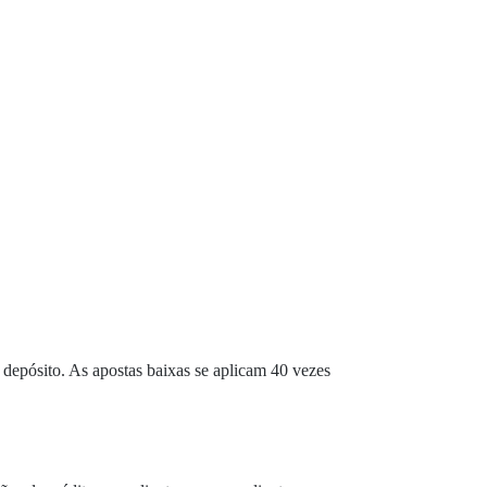
depósito. As apostas baixas se aplicam 40 vezes