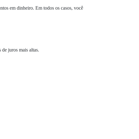
mentos em dinheiro. Em todos os casos, você
de juros mais altas.