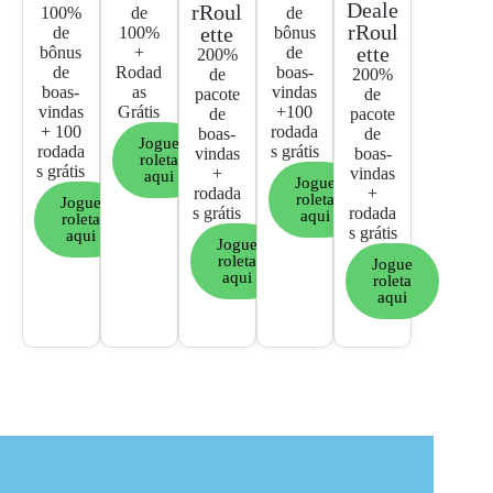
Deale
rRoul
100%
de
de
rRoul
ette
de
100%
bônus
ette
bônus
+
de
200%
de
Rodad
boas-
de
200%
boas-
as
vindas
pacote
de
vindas
Grátis
+100
de
pacote
+ 100
rodada
boas-
de
Jogue
rodada
s grátis
vindas
boas-
roleta
s grátis
+
vindas
aqui
Jogue
rodada
+
roleta
Jogue
s grátis
rodada
aqui
roleta
s grátis
aqui
Jogue
roleta
Jogue
aqui
roleta
aqui