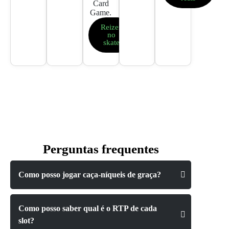
Card
Game.
Reizen
no
skate
Perguntas frequentes
Como posso jogar caça-níqueis de graça?
Como posso saber qual é o RTP de cada
slot?