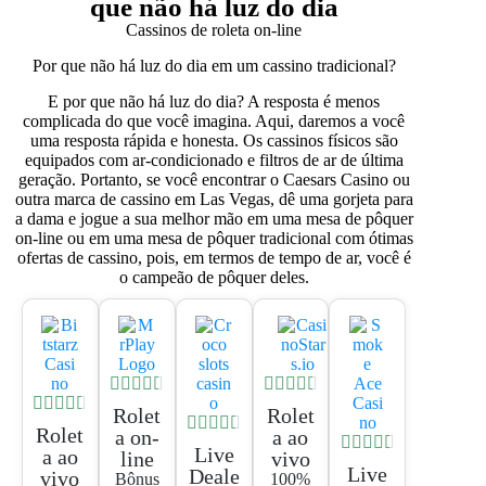
que não há luz do dia
Cassinos de roleta on-line
Por que não há luz do dia em um cassino tradicional?
E por que não há luz do dia? A resposta é menos
complicada do que você imagina. Aqui, daremos a você
uma resposta rápida e honesta. Os cassinos físicos são
equipados com ar-condicionado e filtros de ar de última
geração. Portanto, se você encontrar o Caesars Casino ou
outra marca de cassino em Las Vegas, dê uma gorjeta para
a dama e jogue a sua melhor mão em uma mesa de pôquer
on-line ou em uma mesa de pôquer tradicional com ótimas
ofertas de cassino, pois, em termos de tempo de ar, você é
o campeão de pôquer deles.
Rolet
Rolet
Rolet
a on-
a ao
Live
a ao
line
vivo
Live
Deale
vivo
Bônus
100%