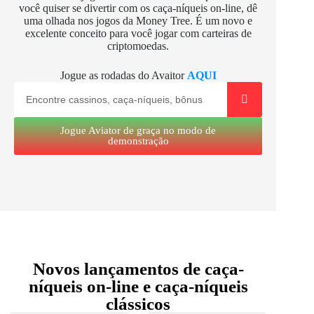
você quiser se divertir com os caça-níqueis on-line, dê
uma olhada nos jogos da Money Tree. É um novo e
excelente conceito para você jogar com carteiras de
criptomoedas.
Jogue as rodadas do Avaitor
AQUI
Jogue Aviator de graça no modo de
demonstração
Novos lançamentos de caça-
níqueis on-line e caça-níqueis
clássicos