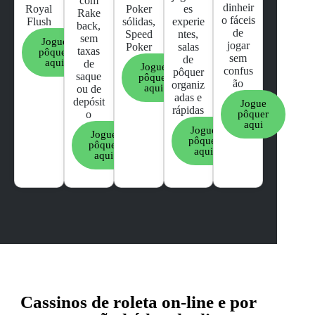
com
dinheir
Royal
Poker
es
Rake
o fáceis
Flush
sólidas,
experie
back,
de
Speed
ntes,
sem
Jogue
jogar
Poker
salas
taxas
pôquer
sem
de
aqui
de
Jogue
confus
pôquer
saque
pôquer
ão
organiz
aqui
ou de
adas e
depósit
Jogue
rápidas
o
pôquer
aqui
Jogue
Jogue
pôquer
pôquer
aqui
aqui
Cassinos de roleta on-line e por