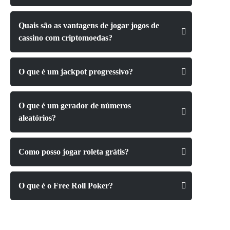
Quais são as vantagens de jogar jogos de
cassino com criptomoedas?
O que é um jackpot progressivo?
O que é um gerador de números
aleatórios?
Como posso jogar roleta grátis?
O que é o Free Roll Poker?