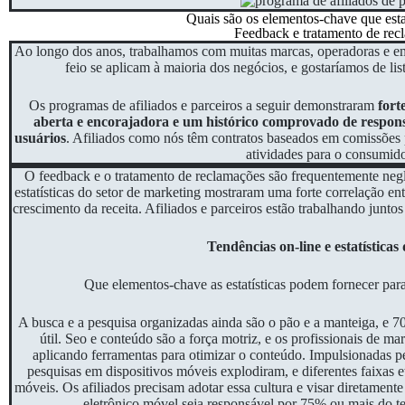
Quais são os elementos-chave que es
Feedback e tratamento de rec
Ao longo dos anos, trabalhamos com muitas marcas, operadoras e e
feio se aplicam à maioria dos negócios, e gostaríamos de list
Os programas de afiliados e parceiros a seguir demonstraram
fort
aberta e encorajadora e um histórico comprovado de respon
usuários
. Afiliados como nós têm contratos baseados em comissões 
atividades para o consumido
O feedback e o tratamento de reclamações são frequentemente negl
estatísticas do setor de marketing mostraram uma forte correlação ent
crescimento da receita. Afiliados e parceiros estão trabalhando junto
Tendências on-line e estatística
Que elementos-chave as estatísticas podem fornecer para
A busca e a pesquisa organizadas ainda são o pão e a manteiga, e 7
útil. Seo e conteúdo são a força motriz, e os profissionais de 
aplicando ferramentas para otimizar o conteúdo. Impulsionadas pel
pesquisas em dispositivos móveis explodiram, e diferentes faixas e
móveis. Os afiliados precisam adotar essa cultura e visar diretament
eletrônico móvel seja responsável por 75% ou mais do te