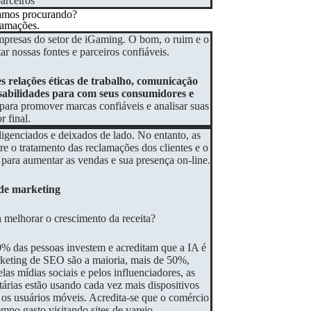
tamos procurando?
lamações.
mpresas do setor de iGaming. O bom, o ruim e o
ar nossas fontes e parceiros confiáveis.
es relações éticas de trabalho, comunicação
sabilidades para com seus consumidores e
para promover marcas confiáveis e analisar suas
r final.
igenciados e deixados de lado. No entanto, as
re o tratamento das reclamações dos clientes e o
s para aumentar as vendas e sua presença on-line.
s de marketing
 melhorar o crescimento da receita?
0% das pessoas investem e acreditam que a IA é
marketing de SEO são a maioria, mais de 50%,
as mídias sociais e pelos influenciadores, as
tárias estão usando cada vez mais dispositivos
e os usuários móveis. Acredita-se que o comércio
mpo gasto visitando sites de varejo.