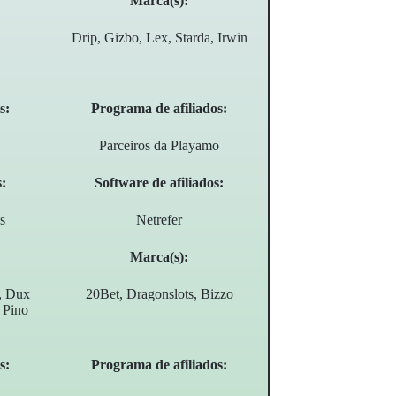
Marca(s):
Drip, Gizbo, Lex, Starda, Irwin
s:
Programa de afiliados:
Parceiros da Playamo
s:
Software de afiliados:
s
Netrefer
Marca(s):
, Dux
20Bet, Dragonslots, Bizzo
 Pino
s:
Programa de afiliados: