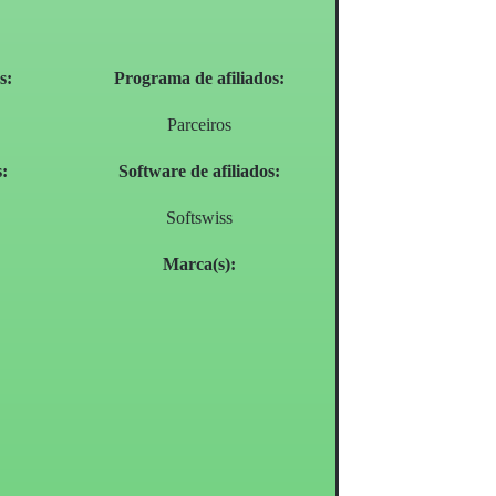
s:
Programa de afiliados:
Parceiros
s:
Software de afiliados:
Softswiss
Marca(s):