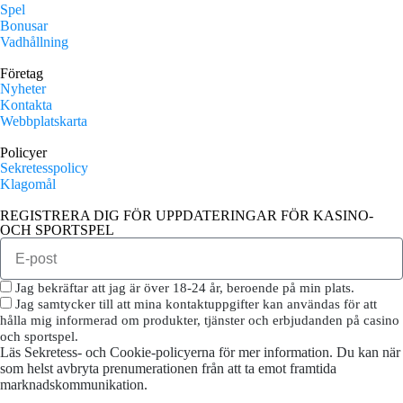
Spel
Bonusar
Vadhållning
Företag
Nyheter
Kontakta
Webbplatskarta
Policyer
Sekretesspolicy
Klagomål
REGISTRERA DIG FÖR UPPDATERINGAR FÖR KASINO-
OCH SPORTSPEL
Jag bekräftar att jag är över 18-24 år, beroende på min plats.
Jag samtycker till att mina kontaktuppgifter kan användas för att
hålla mig informerad om produkter, tjänster och erbjudanden på casino
och sportspel.
Läs Sekretess- och Cookie-policyerna för mer information. Du kan när
som helst avbryta prenumerationen från att ta emot framtida
marknadskommunikation.