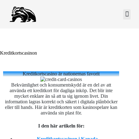
Kreditkortscasinon
Kreditkortscasino är nationernas favorit
Bekvämlighet och konsumentskydd är en del av att
använda ett kreditkort för dagliga inköp. Det blir inte
mycket enklare än så att ta sig igenom livet. Din
information lagras korrekt och säkert i digitala plånböcker
eller till hands. Här är kreditkorten som kasinospelare kan
använda sin plast för.
I den här artikeln för:
Kreditkortscasinon i Kanada