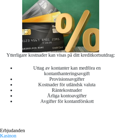
Ytterligare kostnader kan visas på ditt kreditkortsutdrag:
Uttag av kontanter kan medföra en
kontanthanteringsavgift
Provisionsavgifter
Kostnader för utländsk valuta
Räntekostnader
Årliga kontoavgifter
Avgifter för kontantförskott
Erbjudanden
Kasinon