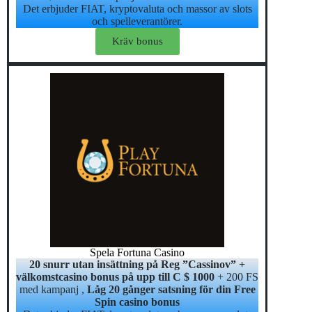
Det erbjuder FIAT, kryptovaluta och massor av slots
och spelleverantörer.
Kräv bonus
Spela Fortuna Casino
20 snurr utan insättning på Reg ”Cassinov” +
välkomstcasino bonus på upp till C $ 1000
+ 200 FS
med kampanj ,
Låg 20 gånger satsning för din Free
Spin casino bonus