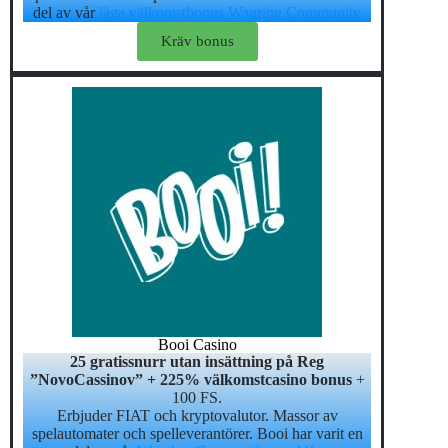
del av vår
låga välkomstbonus Wagring Community
Kräv bonus
Booi Casino
25 gratissnurr utan insättning på Reg
”NovoCassinov” + 225% välkomstcasino bonus
+
100 FS.
Erbjuder FIAT och kryptovalutor. Massor av
spelautomater och spelleverantörer. Booi har varit en