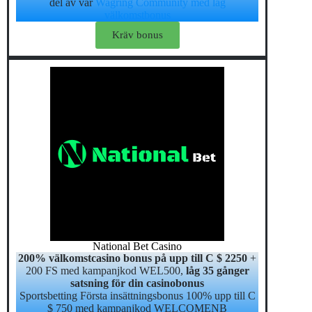
del av vår
Wagring Community med låg
välkomstbonus
Kräv bonus
National Bet Casino
200% välkomstcasino bonus på upp till C $ 2250
+
200 FS med kampanjkod WEL500,
låg 35 gånger
satsning för din casinobonus
Sportsbetting Första insättningsbonus 100% upp till C
$ 750 med kampanjkod WELCOMENB