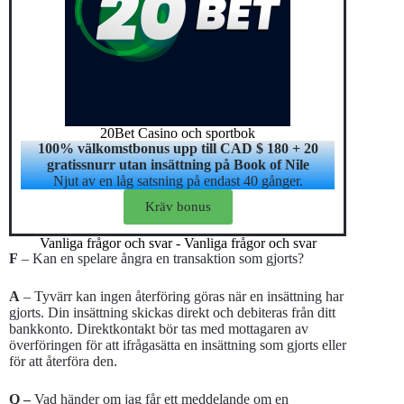
20Bet Casino och sportbok
100% välkomstbonus upp till CAD $ 180 + 20
gratissnurr utan insättning på Book of Nile
Njut av en låg satsning på endast 40 gånger.
Kräv bonus
Vanliga frågor och svar - Vanliga frågor och svar
F
– Kan en spelare ångra en transaktion som gjorts?
A
– Tyvärr kan ingen återföring göras när en insättning har
gjorts. Din insättning skickas direkt och debiteras från ditt
bankkonto. Direktkontakt bör tas med mottagaren av
överföringen för att ifrågasätta en insättning som gjorts eller
för att återföra den.
Q –
Vad händer om jag får ett meddelande om en