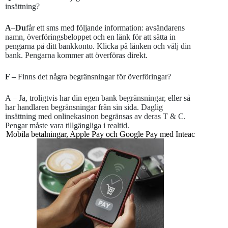
insättning?
A
–
Du
får ett sms med följande information: avsändarens
namn, överföringsbeloppet och en länk för att sätta in
pengarna på ditt bankkonto. Klicka på länken och välj din
bank. Pengarna
kommer att överföras direkt.
F –
Finns det några begränsningar för överföringar?
A – Ja, troligtvis har din egen bank begränsningar, eller så
har handlaren begränsningar från sin sida. Daglig
insättning med onlinekasinon begränsas av deras T & C.
Pengar måste vara tillgängliga i realtid.
Mobila betalningar, Apple Pay och Google Pay med Inteac