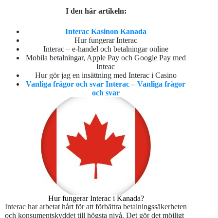
I den här artikeln:
Interac Kasinon Kanada
Hur fungerar Interac
Interac – e-handel och betalningar online
Mobila betalningar, Apple Pay och Google Pay med
Inteac
Hur gör jag en insättning med Interac i Casino
Vanliga frågor och svar Interac – Vanliga frågor
och svar
Hur fungerar Interac i Kanada?
Interac har arbetat hårt för att förbättra betalningssäkerheten
och konsumentskyddet till högsta nivå. Det gör det möjligt