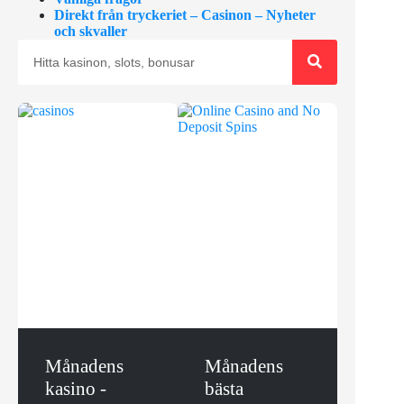
Direkt från tryckeriet – Casinon – Nyheter
och skvaller
Månadens
Månadens
kasino -
bästa