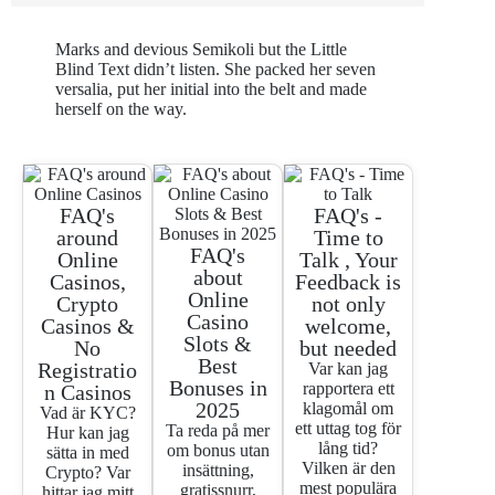
Marks and devious Semikoli but the Little
Blind Text didn’t listen. She packed her seven
versalia, put her initial into the belt and made
herself on the way.
FAQ's
FAQ's -
around
Time to
FAQ's
Online
Talk , Your
about
Casinos,
Feedback is
Online
Crypto
not only
Casino
Casinos &
welcome,
Slots &
No
but needed
Best
Registratio
Var kan jag
Bonuses in
rapportera ett
n Casinos
2025
klagomål om
Vad är KYC?
ett uttag tog för
Ta reda på mer
Hur kan jag
lång tid?
om bonus utan
sätta in med
Vilken är den
insättning,
Crypto? Var
mest populära
gratissnurr,
hittar jag mitt