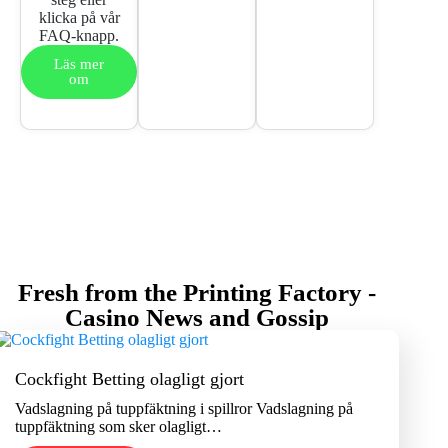
klicka på vår
FAQ-knapp.
Läs mer
om
Fresh from the Printing Factory -
Casino News and Gossip
Cockfight Betting olagligt gjort
Vadslagning på tuppfäktning i spillror Vadslagning på
tuppfäktning som sker olagligt…