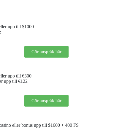
ler upp till $1000
e
Gör anspråk här
ler upp till €300
r upp till €122
Gör anspråk här
casino eller bonus upp till $1600 + 400 FS