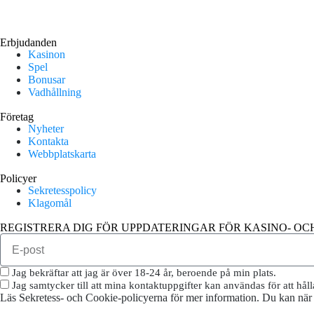
Erbjudanden
Kasinon
Spel
Bonusar
Vadhållning
Företag
Nyheter
Kontakta
Webbplatskarta
Policyer
Sekretesspolicy
Klagomål
REGISTRERA DIG FÖR UPPDATERINGAR FÖR KASINO- OC
Jag bekräftar att jag är över 18-24 år, beroende på min plats.
Jag samtycker till att mina kontaktuppgifter kan användas för att hå
Läs Sekretess- och Cookie-policyerna för mer information. Du kan när