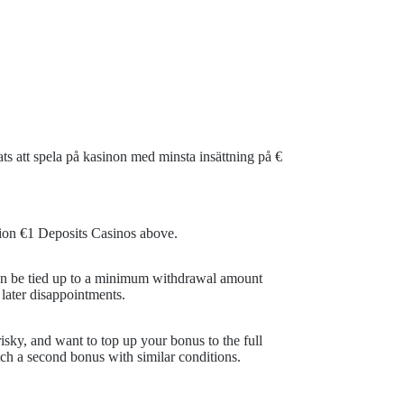
ats att spela på kasinon med minsta insättning på €
ction €1 Deposits Casinos above.
can be tied up to a minimum withdrawal amount
 later disappointments.
 risky, and want to top up your bonus to the full
ch a second bonus with similar conditions.