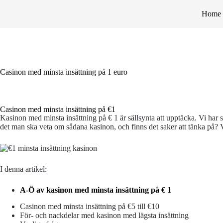
Home
Casinon med minsta insättning på 1 euro
Casinon med minsta insättning på €1
Kasinon med minsta insättning på € 1 är sällsynta att upptäcka. Vi har 
det man ska veta om sådana kasinon, och finns det saker att tänka på? V
I denna artikel:
A-Ö av kasinon med minsta insättning på € 1
Casinon med minsta insättning på €5 till €10
För- och nackdelar med kasinon med lägsta insättning