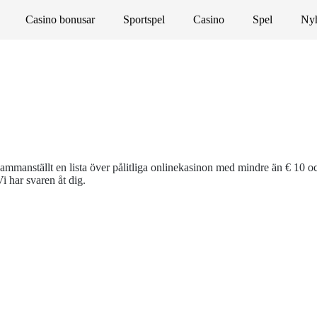
Casino bonusar
Sportspel
Casino
Spel
Nyh
sammanställt en lista över pålitliga onlinekasinon med mindre än € 10 oc
i har svaren åt dig.