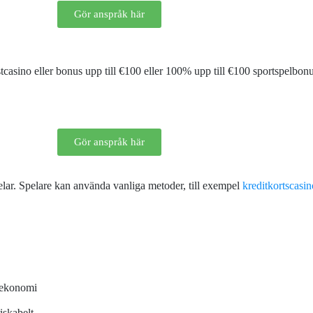
Gör anspråk här
casino eller bonus upp till €100 eller 100% upp till €100 sportspelbon
Gör anspråk här
delar. Spelare kan använda vanliga metoder,
till exempel
kreditkortscasi
n ekonomi
iskabelt