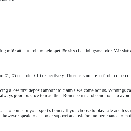
ngar för att ta ut minimibeloppet för vissa betalningsmetoder. Vår sluts
m €1, €5 or under €10 respectively. Those casino are to find in our se
acing a low first deposit amount to claim a welcome bonus. Winnings 
 always good practice to read their Bonus terms and conditions to avoid
ome casino bonus or your sport's bonus. If you choose to play safe and less
n however speak to customer support and ask for another chance to mat