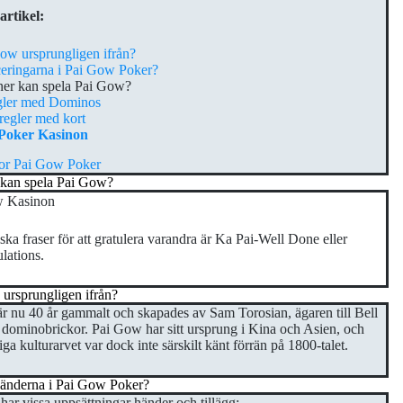
artikel:
w ursprungligen ifrån?
aceringarna i Pai Gow Poker?
er kan spela Pai Gow?
gler med Dominos
egler med kort
Poker Kasinon
gor Pai Gow Poker
 kan spela Pai Gow?
ska fraser för att gratulera varandra är Ka Pai-Well Done eller
lations.
ursprungligen ifrån?
r nu 40 år gammalt och skapades av Sam Torosian, ägaren till Bell
 dominobrickor. Pai Gow har sitt ursprung i Kina och Asien, och
liga kulturarvet var dock inte särskilt känt förrän på 1800-talet.
 händerna i Pai Gow Poker?
ar vissa uppsättningar händer och tillägg: