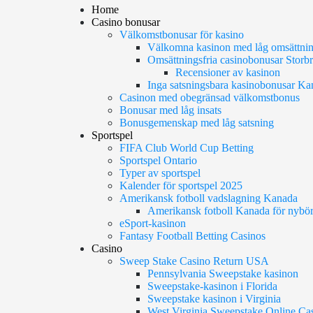
Home
Casino bonusar
Välkomstbonusar för kasino
Välkomna kasinon med låg omsättning
Omsättningsfria casinobonusar Storbr
Recensioner av kasinon
Inga satsningsbara kasinobonusar Ka
Casinon med obegränsad välkomstbonus
Bonusar med låg insats
Bonusgemenskap med låg satsning
Sportspel
FIFA Club World Cup Betting
Sportspel Ontario
Typer av sportspel
Kalender för sportspel 2025
Amerikansk fotboll vadslagning Kanada
Amerikansk fotboll Kanada för nybör
eSport-kasinon
Fantasy Football Betting Casinos
Casino
Sweep Stake Casino Return USA
Pennsylvania Sweepstake kasinon
Sweepstake-kasinon i Florida
Sweepstake kasinon i Virginia
West Virginia Sweepstake Online Ca