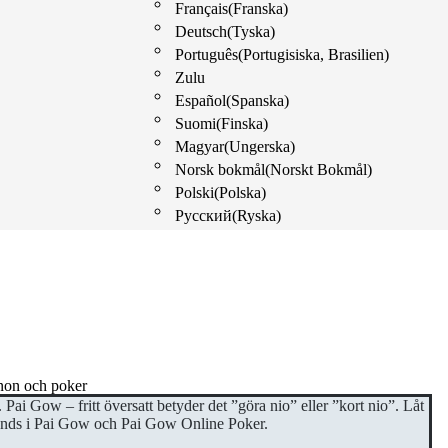
Français
(
Franska
)
Deutsch
(
Tyska
)
Português
(
Portugisiska, Brasilien
)
Zulu
Español
(
Spanska
)
Suomi
(
Finska
)
Magyar
(
Ungerska
)
Norsk bokmål
(
Norskt Bokmål
)
Polski
(
Polska
)
Русский
(
Ryska
)
non och poker
Pai Gow – fritt översatt betyder det ”göra nio” eller ”kort nio”. Låt
nvänds i Pai Gow och Pai Gow Online Poker.