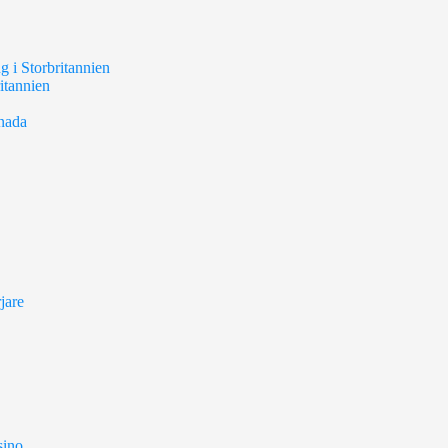
 i Storbritannien
itannien
nada
jare
sino