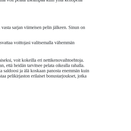
i vasta sarjan viimeisen pelin jälkeen. Sinun on
asvattaa voittojasi valitsemalla vähemmän
aiseksi, voit kokeilla eri nettikenovaihtoehtoja.
, että heidän tarvitsee pelata oikealla rahalla.
ta saldoosi ja älä koskaan panosta enemmän kuin
aa pelikirjaston erilaiset bonustarjoukset, jotka