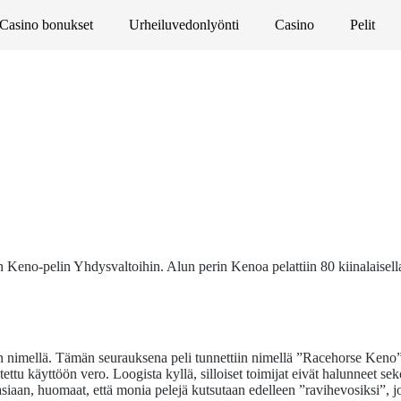
Casino bonukset
Urheiluvedonlyönti
Casino
Pelit
evan Keno-pelin Yhdysvaltoihin. Alun perin Kenoa pelattiin 80 kiinalaise
en nimellä. Tämän seurauksena peli tunnettiin nimellä ”Racehorse Keno”
tettu käyttöön vero. Loogista kyllä, silloiset toimijat eivät halunneet se
asiaan, huomaat, että monia pelejä kutsutaan edelleen ”ravihevosiksi”, 