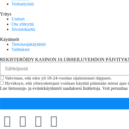
Vedonlyönti
Yritys
Uutiset
Ota yhteyttä
Sivustokartta
Käytännöt
Tietosuojakäytäntö
Valitukset
REKISTERÖIDY KASINON JA URHEILUVEHDON PÄIVITYKS
Vahvistan, että olen yli 18-24-vuotias sijainnistani riippuen.
Hyväksyn, että yhteystietojani voidaan käyttää pitämään minut ajan tas
Lue tietosuoja- ja evästekäytännöt saadaksesi lisätietoja. Voit peruuttaa