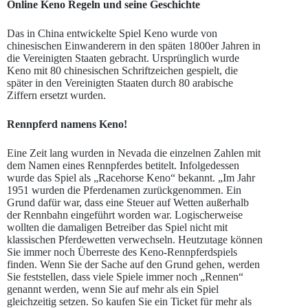
Online Keno Regeln und seine Geschichte
Das in China entwickelte Spiel Keno wurde von
chinesischen Einwanderern in den späten 1800er Jahren in
die Vereinigten Staaten gebracht. Ursprünglich wurde
Keno mit 80 chinesischen Schriftzeichen gespielt, die
später in den Vereinigten Staaten durch 80 arabische
Ziffern ersetzt wurden.
Rennpferd namens Keno!
Eine Zeit lang wurden in Nevada die einzelnen Zahlen mit
dem Namen eines Rennpferdes betitelt. Infolgedessen
wurde das Spiel als „Racehorse Keno“ bekannt. „Im Jahr
1951 wurden die Pferdenamen zurückgenommen. Ein
Grund dafür war, dass eine Steuer auf Wetten außerhalb
der Rennbahn eingeführt worden war. Logischerweise
wollten die damaligen Betreiber das Spiel nicht mit
klassischen Pferdewetten verwechseln. Heutzutage können
Sie immer noch Überreste des Keno-Rennpferdspiels
finden. Wenn Sie der Sache auf den Grund gehen, werden
Sie feststellen, dass viele Spiele immer noch „Rennen“
genannt werden, wenn Sie auf mehr als ein Spiel
gleichzeitig setzen. So kaufen Sie ein Ticket für mehr als