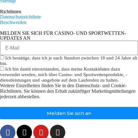
Sitemap
Richtlinien
Datenschutzrichtlinie
Beschwerden
MELDEN SIE SICH FÜR CASINO- UND SPORTWETTEN-
UPDATES AN
Ich bestätige, dass ich je nach Standort zwischen 18 und 24 Jahre alt
bin.
Ich bin damit einverstanden, dass meine Kontaktdaten dazu
verwendet werden, mich über Casino- und Sportwettenprodukte, -
dienstleistungen und -angebote auf dem Laufenden zu halten.
Weitere Einzelheiten finden Sie in den Datenschutz- und Cookie-
Richtlinien. Sie können den Erhalt zukünftiger Marketingmitteilungen
jederzeit abbestellen.
Melden Sie sich an