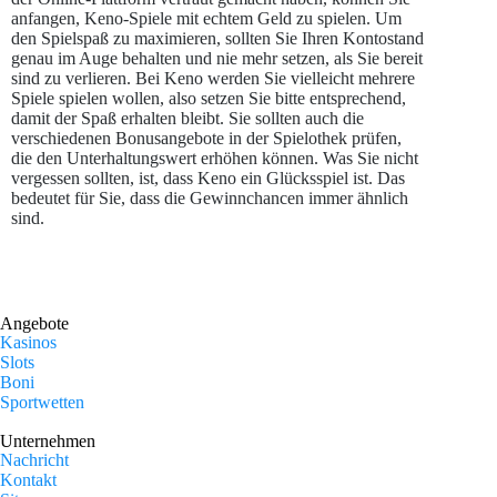
anfangen, Keno-Spiele mit echtem Geld zu spielen. Um
den Spielspaß zu maximieren, sollten Sie Ihren Kontostand
genau im Auge behalten und nie mehr setzen, als Sie bereit
sind zu verlieren. Bei Keno werden Sie vielleicht mehrere
Spiele spielen wollen, also setzen Sie bitte entsprechend,
damit der Spaß erhalten bleibt. Sie sollten auch die
verschiedenen Bonusangebote in der Spielothek prüfen,
die den Unterhaltungswert erhöhen können. Was Sie nicht
vergessen sollten, ist, dass Keno ein Glücksspiel ist. Das
bedeutet für Sie, dass die Gewinnchancen immer ähnlich
sind.
Angebote
Kasinos
Slots
Boni
Sportwetten
Unternehmen
Nachricht
Kontakt