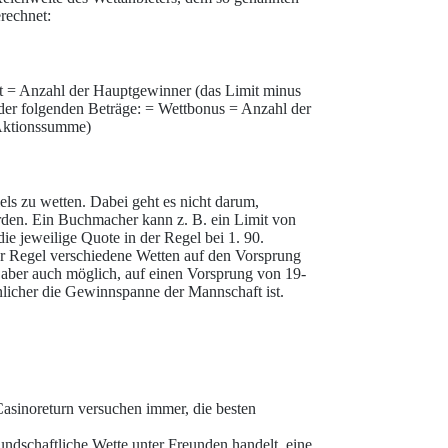
rechnet:
 = Anzahl der Hauptgewinner (das Limit minus
er folgenden Beträge: = Wettbonus = Anzahl der
Aktionssumme)
ls zu wetten. Dabei geht es nicht darum,
rden. Ein Buchmacher kann z. B. ein Limit von
ie jeweilige Quote in der Regel bei 1. 90.
er Regel verschiedene Wetten auf den Vorsprung
 aber auch möglich, auf einen Vorsprung von 19-
nlicher die Gewinnspanne der Mannschaft ist.
asinoreturn versuchen immer, die besten
eundschaftliche Wette unter Freunden handelt, eine