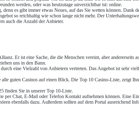
unden werden, oder was heutzutage unverzichtbar ist: online.
ig, denn es gibt immer etwas Neues, auf das Sie wetten können. Dank d
Angebot so reichhaltig wie schon lange nicht mehr. Der Unterhaltungswer
rn auch die Anzahl der Anbieter.
lianz. Er ist eine Sache, die die Menschen vereint, aber andererseits 
 ziehen uns in den Bann.
 durch eine Vielzahl von Anbietern vertreten. Das Angebot ist sehr viel
alle guten Casinos auf einen Blick. Die Top 10 Casino-Liste, zeigt Ihn
25 finden Sie in unserer Top 10-Liste.
 Sie per Chat, E-Mail oder Telefon Kontakt aufnehmen können. Eine Ei
ren ebenfalls dazu. Außerdem sollten auf dem Portal ausreichend Inf