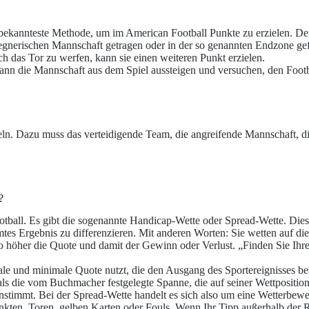
bekannteste Methode, um im American Football Punkte zu erzielen. D
r gegnerischen Mannschaft getragen oder in der so genannten Endzone ge
 das Tor zu werfen, kann sie einen weiteren Punkt erzielen.
n die Mannschaft aus dem Spiel aussteigen und versuchen, den Footbal
ln. Dazu muss das verteidigende Team, die angreifende Mannschaft, d
?
ball. Es gibt die sogenannte Handicap-Wette oder Spread-Wette. Diese
mtes Ergebnis zu differenzieren. Mit anderen Worten: Sie wetten auf d
sto höher die Quote und damit der Gewinn oder Verlust. „Finden Sie Ihr
ale und minimale Quote nutzt, die den Ausgang des Sportereignisses bes
 als die vom Buchmacher festgelegte Spanne, die auf seiner Wettposition
stimmt. Bei der Spread-Wette handelt es sich also um eine Wetterbewer
nkten, Toren, gelben Karten oder Fouls. Wenn Ihr Tipp außerhalb der 