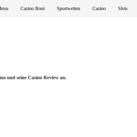
Menu
Casino Boni
Sportwetten
Casino
Slots
ino und seine Casino Review an.