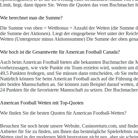
Limit, liegt, dann tippen Sie. Wenn die Quoten das vom Buchmacher fe
Wie berechnet man die Summe?
Die Summe von oben = Wettbonus = Anzahl der Wetten (die Summe der
die Summe der Aktionen). Liegt der eingegebene Wert unter der Reic
Wetten (Untergrenze minus Aktionssumme) Die Summe der oben genan
Wie hoch ist die Gesamtwette für American Football Canada?
Auch beim American Football bieten alle bekannten Buchmacher die Mög
vorherzusagen, wie viele Punkte ein Team erzielen wird, sondern um d
49,5 Punkten festlegen, und Sie müssen dann entscheiden, ob Sie mehr 
Natürlich können Sie beim American Football auch auf die Führung d
der beiden Mannschaften an. Sie können zum Beispiel darauf wetten, d
24 Punkten für die favorisierte Mannschaft zu setzen. Der Buchmacher
American Football Wetten mit Top-Quoten
Wie finden Sie die besten Quoten für American Football-Wetten?
Besuchen Sie noch heute unsere Website, Casinoreturn.com, und finden
Anbieter für Sie zu finden, um Ihnen das bestmögliche Spielerlebnis zu
Wetten sind in der modernen Welt heutzutage nicht neu, aber sie schein