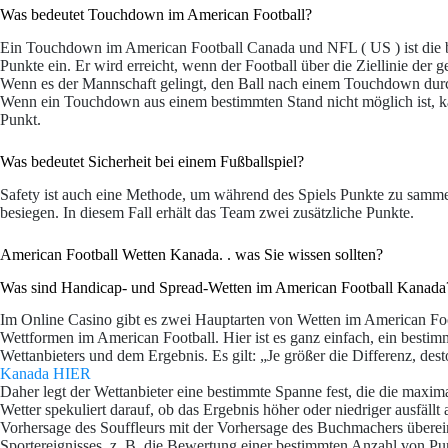
Was bedeutet Touchdown im American Football?
Ein Touchdown im American Football Canada und NFL ( US ) ist die 
Punkte ein. Er wird erreicht, wenn der Football über die Ziellinie de
Wenn es der Mannschaft gelingt, den Ball nach einem Touchdown durch
Wenn ein Touchdown aus einem bestimmten Stand nicht möglich ist, kan
Punkt.
Was bedeutet Sicherheit bei einem Fußballspiel?
Safety ist auch eine Methode, um während des Spiels Punkte zu samme
besiegen. In diesem Fall erhält das Team zwei zusätzliche Punkte.
American Football Wetten Kanada. . was Sie wissen sollten?
Was sind Handicap- und Spread-Wetten im American Football Kanada
Im Online Casino gibt es zwei Hauptarten von Wetten im American Foot
Wettformen im American Football. Hier ist es ganz einfach, ein bestim
Wettanbieters und dem Ergebnis. Es gilt: „Je größer die Differenz, de
Kanada HIER
Daher legt der Wettanbieter eine bestimmte Spanne fest, die die maxim
Wetter spekuliert darauf, ob das Ergebnis höher oder niedriger ausfällt
Vorhersage des Souffleurs mit der Vorhersage des Buchmachers überein
Sportereignisses, z. B. die Bewertung einer bestimmten Anzahl von Pu