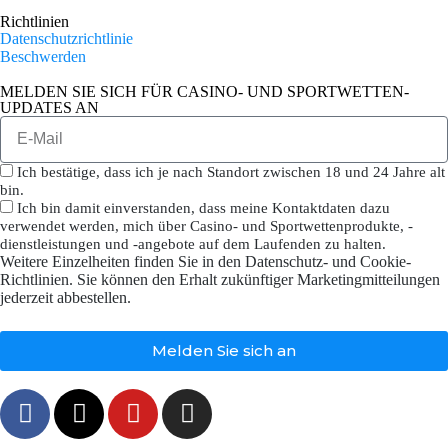
Richtlinien
Datenschutzrichtlinie
Beschwerden
MELDEN SIE SICH FÜR CASINO- UND SPORTWETTEN-
UPDATES AN
Ich bestätige, dass ich je nach Standort zwischen 18 und 24 Jahre alt
bin.
Ich bin damit einverstanden, dass meine Kontaktdaten dazu
verwendet werden, mich über Casino- und Sportwettenprodukte, -
dienstleistungen und -angebote auf dem Laufenden zu halten.
Weitere Einzelheiten finden Sie in den Datenschutz- und Cookie-
Richtlinien. Sie können den Erhalt zukünftiger Marketingmitteilungen
jederzeit abbestellen.
Melden Sie sich an