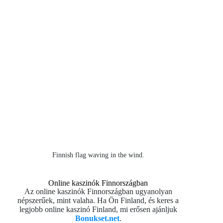
Finnish flag waving in the wind.
Online kaszinók Finnországban
Az online kaszinók Finnországban ugyanolyan
népszerűek, mint valaha. Ha Ön Finland, és keres a
legjobb online kaszinó Finland, mi erősen ajánljuk
Bonukset.net
.