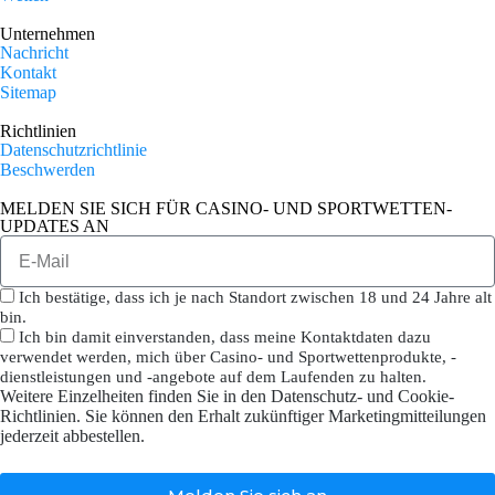
Unternehmen
Nachricht
Kontakt
Sitemap
Richtlinien
Datenschutzrichtlinie
Beschwerden
MELDEN SIE SICH FÜR CASINO- UND SPORTWETTEN-
UPDATES AN
Ich bestätige, dass ich je nach Standort zwischen 18 und 24 Jahre alt
bin.
Ich bin damit einverstanden, dass meine Kontaktdaten dazu
verwendet werden, mich über Casino- und Sportwettenprodukte, -
dienstleistungen und -angebote auf dem Laufenden zu halten.
Weitere Einzelheiten finden Sie in den Datenschutz- und Cookie-
Richtlinien. Sie können den Erhalt zukünftiger Marketingmitteilungen
jederzeit abbestellen.