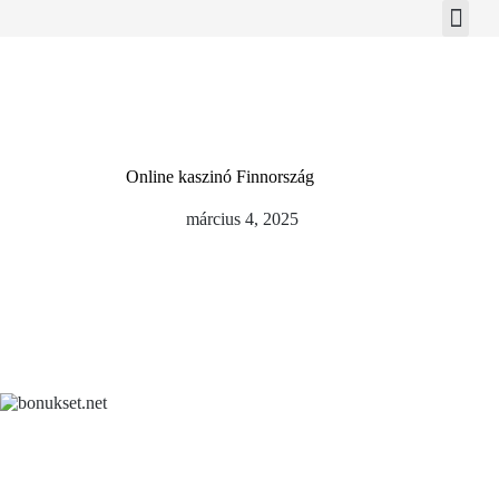
Online kaszinó Finnország
március 4, 2025