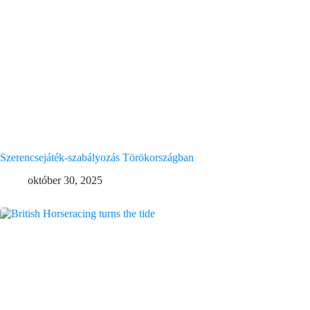
Szerencsejáték-szabályozás Törökországban
október 30, 2025