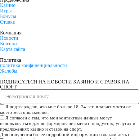
Казино
Игры
Бонусы
Ставки
Компания
Новости
Контакт
Карта сайта
Политика
политика конфиденциальности
Жалобы
ПОДПИСАТЬСЯ НА НОВОСТИ КАЗИНО И СТАВОК НА
СПОРТ
Я подтверждаю, что мне больше 18–24 лет, в зависимости от
моего местоположения.
Я согласен с тем, что мои контактные данные могут
использоваться для информирования меня о продуктах, услугах и
предложениях казино и ставок на спорт.
Для получения более подробной информации ознакомьтесь с