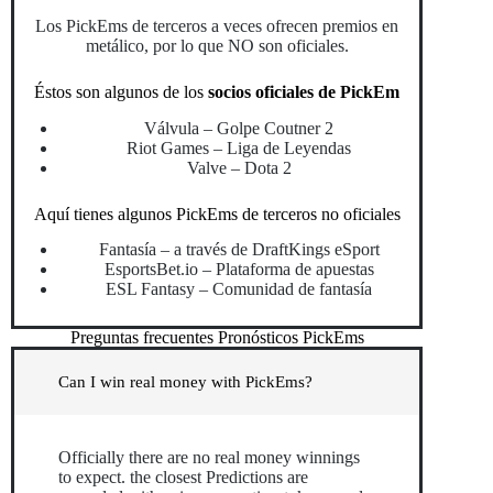
Los PickEms de terceros a veces ofrecen premios en
metálico, por lo que NO son oficiales.
Éstos son algunos de los
socios oficiales de PickEm
Válvula – Golpe Coutner 2
Riot Games – Liga de Leyendas
Valve – Dota 2
Aquí tienes algunos PickEms de terceros no oficiales
Fantasía – a través de DraftKings eSport
EsportsBet.io – Plataforma de apuestas
ESL Fantasy – Comunidad de fantasía
Preguntas frecuentes Pronósticos PickEms
Can I win real money with PickEms?
Officially there are no real money winnings
to expect. the closest Predictions are