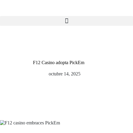
F12 Casino adopta PickEm
octubre 14, 2025