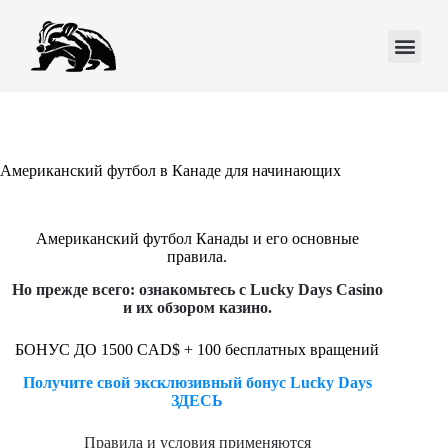
Американский футбол в Канаде для начинающих
Американский футбол Канады и его основные
правила.
Но прежде всего: ознакомьтесь с Lucky Days Casino
и их обзором казино.
БОНУС
ДО 1500 CAD$
+ 100 бесплатных вращений
Получите свой эксклюзивный бонус Lucky Days
ЗДЕСЬ
Правила и условия применяются