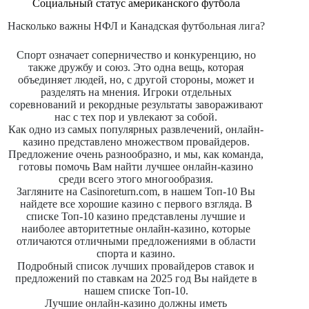
Социальный статус американского футбола
Насколько важны НФЛ и Канадская футбольная лига?
Спорт означает соперничество и конкуренцию, но
также дружбу и союз. Это одна вещь, которая
объединяет людей, но, с другой стороны, может и
разделять на мнения. Игроки отдельных
соревнований и рекордные результаты завораживают
нас с тех пор и увлекают за собой.
Как одно из самых популярных развлечений, онлайн-
казино представлено множеством провайдеров.
Предложение очень разнообразно, и мы, как команда,
готовы помочь Вам найти лучшее онлайн-казино
среди всего этого многообразия.
Загляните на Casinoreturn.com, в нашем Топ-10 Вы
найдете все хорошие казино с первого взгляда. В
списке Топ-10 казино представлены лучшие и
наиболее авторитетные онлайн-казино, которые
отличаются отличными предложениями в области
спорта и казино.
Подробный список лучших провайдеров ставок и
предложений по ставкам на 2025 год Вы найдете в
нашем списке Топ-10.
Лучшие онлайн-казино должны иметь