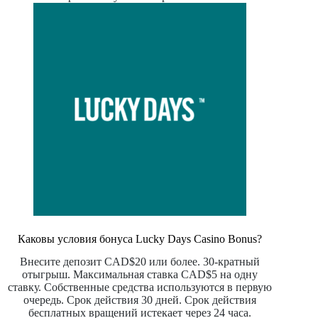
Каковы условия бонуса Lucky Days Casino Bonus?
Внесите депозит CAD$20 или более. 30-кратный
отыгрыш. Максимальная ставка CAD$5 на одну
ставку. Собственные средства используются в первую
очередь. Срок действия 30 дней. Срок действия
бесплатных вращений истекает через 24 часа.