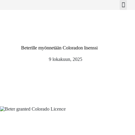
Beterille myönnetään Coloradon lisenssi
9 lokakuun, 2025