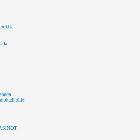
inot UK
nada
Kanada
oittelijoille
ASINOT