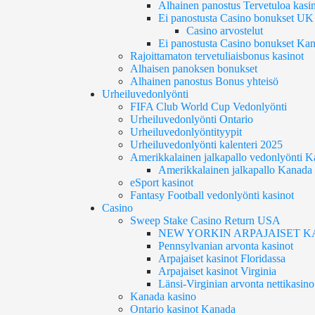
Alhainen panostus Tervetuloa kas
Ei panostusta Casino bonukset UK
Casino arvostelut
Ei panostusta Casino bonukset Ka
Rajoittamaton tervetuliaisbonus kasinot
Alhaisen panoksen bonukset
Alhainen panostus Bonus yhteisö
Urheiluvedonlyönti
FIFA Club World Cup Vedonlyönti
Urheiluvedonlyönti Ontario
Urheiluvedonlyöntityypit
Urheiluvedonlyönti kalenteri 2025
Amerikkalainen jalkapallo vedonlyönti 
Amerikkalainen jalkapallo Kanada al
eSport kasinot
Fantasy Football vedonlyönti kasinot
Casino
Sweep Stake Casino Return USA
NEW YORKIN ARPAJAISET K
Pennsylvanian arvonta kasinot
Arpajaiset kasinot Floridassa
Arpajaiset kasinot Virginia
Länsi-Virginian arvonta nettikasino
Kanada kasino
Ontario kasinot Kanada