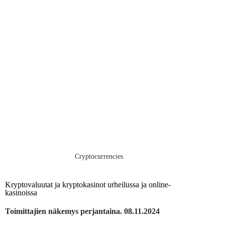
Cryptocurrencies
Kryptovaluutat ja kryptokasinot urheilussa ja online-
kasinoissa
Toimittajien näkemys perjantaina. 08.11.2024