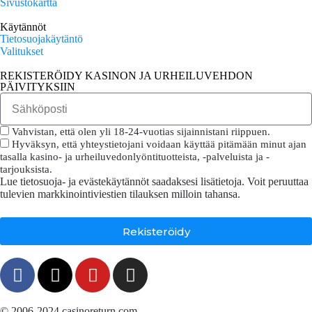
Sivustokartta
Käytännöt
Tietosuojakäytäntö
Valitukset
REKISTERÖIDY KASINON JA URHEILUVEHDON
PÄIVITYKSIIN
Vahvistan, että olen yli 18-24-vuotias sijainnistani riippuen.
Hyväksyn, että yhteystietojani voidaan käyttää pitämään minut ajan
tasalla kasino- ja urheiluvedonlyöntituotteista, -palveluista ja -
tarjouksista.
Lue tietosuoja- ja evästekäytännöt saadaksesi lisätietoja. Voit peruuttaa
tulevien markkinointiviestien tilauksen milloin tahansa.
Rekisteröidy
© 2006-2024 casinoreturn.com