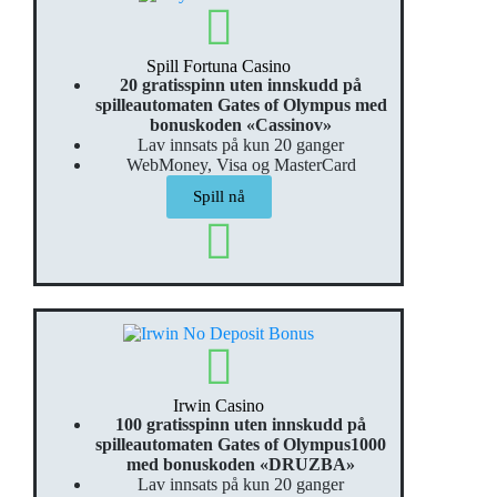
Spill Fortuna Casino
20 gratisspinn uten innskudd på
spilleautomaten Gates of Olympus med
bonuskoden «Cassinov»
Lav innsats på kun 20 ganger
WebMoney, Visa og MasterCard
Spill nå
Irwin Casino
100 gratisspinn uten innskudd på
spilleautomaten Gates of Olympus1000
med bonuskoden «DRUZBA»
Lav innsats på kun 20 ganger