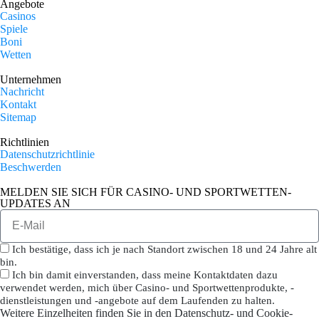
Angebote
Casinos
Spiele
Boni
Wetten
Unternehmen
Nachricht
Kontakt
Sitemap
Richtlinien
Datenschutzrichtlinie
Beschwerden
MELDEN SIE SICH FÜR CASINO- UND SPORTWETTEN-
UPDATES AN
Ich bestätige, dass ich je nach Standort zwischen 18 und 24 Jahre alt
bin.
Ich bin damit einverstanden, dass meine Kontaktdaten dazu
verwendet werden, mich über Casino- und Sportwettenprodukte, -
dienstleistungen und -angebote auf dem Laufenden zu halten.
Weitere Einzelheiten finden Sie in den Datenschutz- und Cookie-