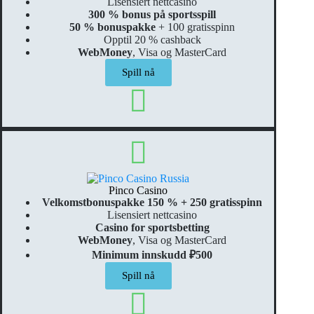
Lisensiert nettcasino
300 % bonus på sportsspill
50 % bonuspakke
+ 100 gratisspinn
Opptil 20 % cashback
WebMoney
, Visa og MasterCard
Spill nå
Pinco Casino
Velkomstbonuspakke 150 % + 250 gratisspinn
Lisensiert nettcasino
Casino for sportsbetting
WebMoney
, Visa og MasterCard
Minimum innskudd ₽500
Spill nå