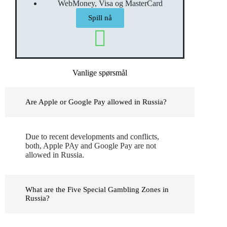
WebMoney, Visa og MasterCard
Spill nå
Vanlige spørsmål
Are Apple or Google Pay allowed in Russia?
Due to recent developments and conflicts,
both, Apple PAy and Google Pay are not
allowed in Russia.
What are the Five Special Gambling Zones in
Russia?