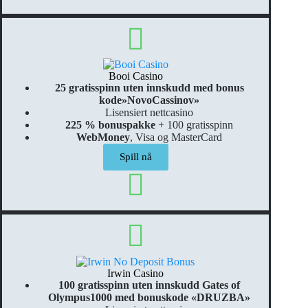
Booi Casino
25 gratisspinn uten innskudd med bonus
kode»NovoCassinov»
Lisensiert nettcasino
225 % bonuspakke
+ 100 gratisspinn
WebMoney
, Visa og MasterCard
Spill nå
Irwin Casino
100 gratisspinn uten innskudd Gates of
Olympus1000 med bonuskode «DRUZBA»