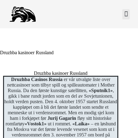
Druzhba kasinoer Russland
Druzhba kasinoer Russland
Druzhba Casinos Russia
er vår utvalgte liste over
nettcasinoer som tilbyr spill og spilleautomater i Mother
Russia. Da den første kunstige satellitten,
«Sputnik1»
,
gikk i bane rundt jorden som en del av Sovjetunionen,
holdt verden pusten. Den 4. oktober 1957 startet Russland
kappløpet om å bli det første landet som sendte et
menneske ut i verdensrommet. Men en modig sjel kom
ham i forkjøpet før
Jurij Gagarin
fløy sitt historiske
romfartøy
«Vostok1»
ut i rommet.
«Laika»
– en løshund
fra Moskva var det første levende vesenet som kom ut i
verdensrommet den 3. november 1957 om bord på