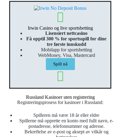
Irwin Casino og live sportsbetting
Lisensiert nettcasino
Få opptil 300 % for sportsspill for dine
tre første innskudd
Mobilapp for sportsbetting
WebMoney, Visa, Mastercard
Spill nå
Russland Kasinoer uten registrering
Registreringsprosess for kasinoer i Russland:
Spilleren må være 18 år eller eldre
Spillerne må opprette en konto med fullt navn, e-
postadresse, telefonnummer og adresse.
Bekreftelse av e-post og aksept av vilkår og