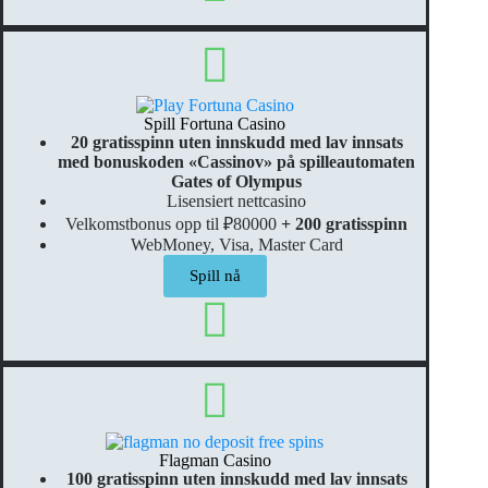
Spill Fortuna Casino
20 gratisspinn uten innskudd med lav innsats
med bonuskoden «Cassinov» på spilleautomaten
Gates of Olympus
Lisensiert nettcasino
Velkomstbonus opp til ₽80000
+ 200 gratisspinn
WebMoney, Visa, Master Card
Spill nå
Flagman Casino
100 gratisspinn uten innskudd med lav innsats