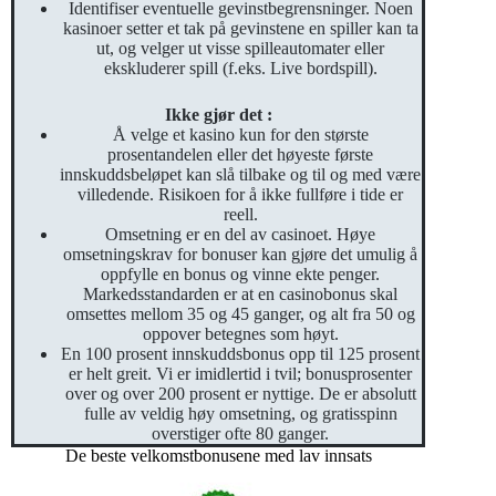
Identifiser eventuelle gevinstbegrensninger. Noen
kasinoer setter et tak på gevinstene en spiller kan ta
ut, og velger ut visse spilleautomater eller
ekskluderer spill (f.eks. Live bordspill).
Ikke gjør det :
Å velge et kasino kun for den største
prosentandelen eller det høyeste første
innskuddsbeløpet kan slå tilbake og til og med være
villedende. Risikoen for å ikke fullføre i tide er
reell.
Omsetning er en del av casinoet. Høye
omsetningskrav for bonuser kan gjøre det umulig å
oppfylle en bonus og vinne ekte penger.
Markedsstandarden er at en casinobonus skal
omsettes mellom 35 og 45 ganger, og alt fra 50 og
oppover betegnes som høyt.
En 100 prosent innskuddsbonus opp til 125 prosent
er helt greit. Vi er imidlertid i tvil; bonusprosenter
over og over 200 prosent er nyttige. De er absolutt
fulle av veldig høy omsetning, og gratisspinn
overstiger ofte 80 ganger.
De beste velkomstbonusene med lav innsats