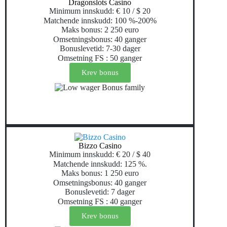
Dragonslots Casino
Minimum innskudd: € 10 / $ 20
Matchende innskudd: 100 %-200%
Maks bonus: 2 250 euro
Omsetningsbonus: 40 ganger
Bonuslevetid: 7-30 dager
Omsetning FS : 50 ganger
Krev bonus
Bizzo Casino
Minimum innskudd: € 20 / $ 40
Matchende innskudd: 125 %.
Maks bonus: 1 250 euro
Omsetningsbonus: 40 ganger
Bonuslevetid: 7 dager
Omsetning FS : 40 ganger
Krev bonus