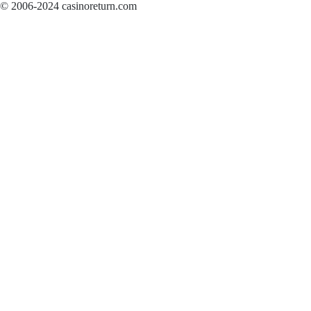
© 2006-2024 casinoreturn.com