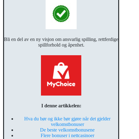
Bli en del av en ny visjon om ansvarlig spilling, rettferdige
spillforhold og åpenhet.
I denne artikkelen:
Hva du bør og ikke bør gjøre når det gjelder
velkomstbonuser
De beste velkomstbonusene
Flere bonuser i nettcasinoer