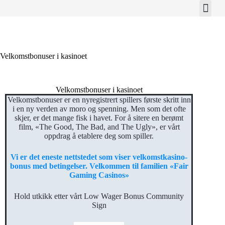
Velkomstbonuser i kasinoet
Velkomstbonuser i kasinoet
Velkomstbonuser er en nyregistrert spillers første skritt inn
i en ny verden av moro og spenning. Men som det ofte
skjer, er det mange fisk i havet. For å sitere en berømt
film, «The Good, The Bad, and The Ugly», er vårt
oppdrag å etablere deg som spiller.
Vi er det eneste nettstedet som viser velkomstkasino-
bonus med betingelser. Velkommen til familien «Fair
Gaming Casinos»
Hold utkikk etter vårt Low Wager Bonus Community
Sign