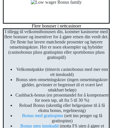
Flere bonuser i nettcasinoer
I tillegg til velkomstbonusen din, kommer kasinoene med
flere bonuser og insentiver for å gjøre reisen din verdt det.
De fleste har lavere matchende prosenter og høyere
omsetningskrav. Her er noen eksempler og hybrider
(casinobonus pluss gratisspinn eller sportsbonus pluss
gratisspill)
Velkomstpakke (trinnvis casinobonus med mer enn
ett innskudd)
Bonus uten omsetningskrav (ingen omsetningskrav
gjelder, gevinster er begrenset til et svært lavt
uttakbart beløp)
Cashback-bonus (en prosentandel for å kompensere
for noen tap, alt fra 5 til 30 %)
Reload Bonus (ukentlig eller helgesjanse til å få
ekstra bonus, regelmessig)
Bonus med gratisspinn
(sett inn penger og få
gratisspinn)
Bonus uten innskudd
(motta FS uten å gjøre et