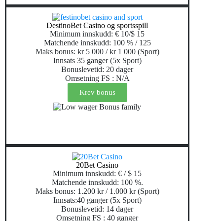
DestinoBet Casino og sportsspill
Minimum innskudd: € 10/$ 15
Matchende innskudd: 100 % / 125
Maks bonus: kr 5 000 / kr 1 000 (Sport)
Innsats 35 ganger (5x Sport)
Bonuslevetid: 20 dager
Omsetning FS : N/A
Krev bonus
20Bet Casino
Minimum innskudd: € / $ 15
Matchende innskudd: 100 %.
Maks bonus: 1.200 kr / 1.000 kr (Sport)
Innsats:40 ganger (5x Sport)
Bonuslevetid: 14 dager
Omsetning FS : 40 ganger