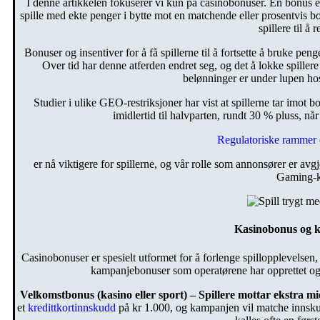
I denne artikkelen fokuserer vi kun på casinobonuser. En bonus er 
spille med ekte penger i bytte mot en matchende eller prosentvis bon
spillere til å 
Bonuser og insentiver for å få spillerne til å fortsette å bruke pen
Over tid har denne atferden endret seg, og det å lokke spille
belønninger er under lupen ho
Studier i ulike GEO-restriksjoner har vist at spillerne tar imot
imidlertid til halvparten, rundt 30 % pluss, nå
Regulatoriske rammer 
er nå viktigere for spillerne, og vår rolle som annonsører er avg
Gaming-k
Kasinobonus og 
Casinobonuser er spesielt utformet for å forlenge spillopplevelsen, 
kampanjebonuser som operatørene har opprettet og na
Velkomstbonus (kasino eller sport) – Spillere mottar ekstra m
et
kredittkortinnskudd
på kr 1.000, og kampanjen vil matche innsku