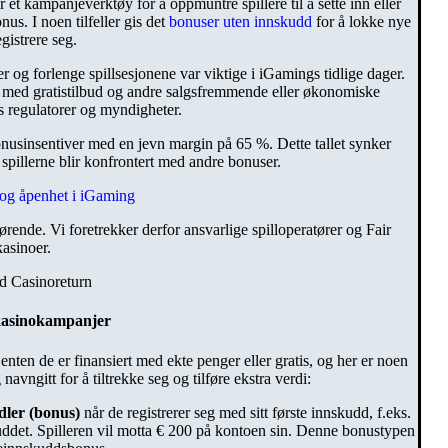
et kampanjeverktøy for å oppmuntre spillere til å sette inn eller
us. I noen tilfeller gis det
bonuser uten innskudd
for å lokke nye
registrere seg.
ger og forlenge spillsesjonene var viktige i iGamings tidlige dager.
re med gratistilbud og andre salgsfremmende eller økonomiske
s regulatorer og myndigheter.
 bonusinsentiver med en jevn margin på 65 %. Dette tallet synker
r spillerne blir konfrontert med andre bonuser.
og åpenhet i iGaming
jørende. Vi foretrekker derfor ansvarlige spilloperatører og Fair
asinoer.
kasinokampanjer
enten de er finansiert med ekte penger eller gratis, og her er noen
vngitt for å tiltrekke seg og tilføre ekstra verdi:
idler (bonus)
når de registrerer seg med sitt første innskudd, f.eks.
ddet. Spilleren vil motta € 200 på kontoen sin. Denne bonustypen