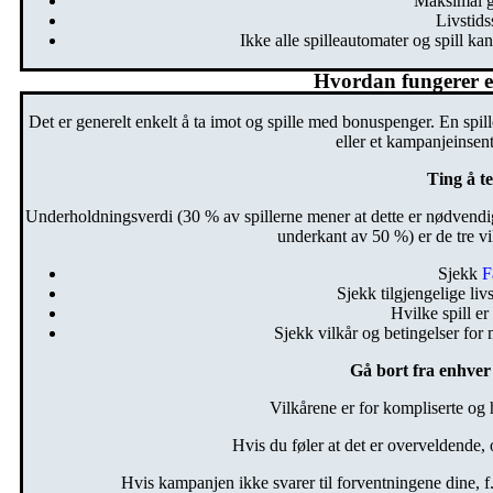
Maksimal g
Livstids
Ikke alle spilleautomater og spill kan 
Hvordan fungerer e
Det er generelt enkelt å ta imot og spille med bonuspenger. En spil
eller et kampanjeinsent
Ting å t
Underholdningsverdi (30 % av spillerne mener at dette er nødvendig)
underkant av 50 %) er de tre vik
Sjekk
F
Sjekk tilgjengelige li
Hvilke spill er
Sjekk vilkår og betingelser fo
Gå bort fra enhver
Vilkårene er for kompliserte og h
Hvis du føler at det er overveldende, o
Hvis kampanjen ikke svarer til forventningene dine, f.e