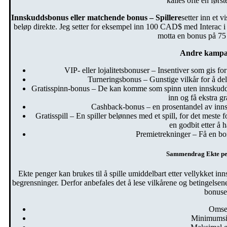
kalles ofte en før
Innskuddsbonus eller matchende bonus – Spillere
setter inn et 
beløp direkte. Jeg setter for eksempel inn 100 CAD$ med Interac 
motta en bonus på 75
Andre kampa
VIP- eller lojalitetsbonuser – Insentiver som gis for
Turneringsbonus – Gunstige vilkår for å delt
Gratisspinn-bonus – De kan komme som spinn uten innskudd e
inn og få ekstra g
Cashback-bonus – en prosentandel av innsat
Gratisspill – En spiller belønnes med et spill, for det meste 
en godbit etter å ha
Premietrekninger – Få en bon
Sammendrag Ekte pe
Ekte penger kan brukes til å spille umiddelbart etter vellykket in
begrensninger. Derfor anbefales det å lese vilkårene og betingelsen
bonuse
Omse
Minimumsi