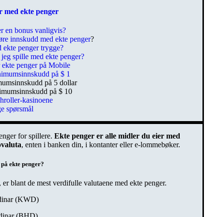
r med ekte penger
r en bonus vanligvis?
jøre innskudd med ekte penger
?
 ekte penger trygge?
 jeg spille med ekte penger?
r ekte penger på Mobile
nimumsinnskudd på $ 1
umsinnskudd på 5 dollar
imumsinnskudd på $ 10
hroller-kasinoene
ge spørsmål
enger for spillere.
Ekte penger er alle midler du eier med
ovaluta
, enten i banken din, i kontanter eller e-lommebøker.
 på ekte penger?
er blant de mest verdifulle valutaene med ekte penger.
 dinar (KWD)
 dinar (BHD)