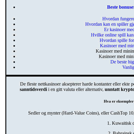
Beste bonuse
Hvordan fungere
Hvordan kan en spiller g
Er kasinoer med
Hvilke online spill kan
Hvordan spille fo
Kasinoer med mi
Kasinoer med minim
Kasinoer med min
De beste hig
Vanli
De fleste nettkasinoer aksepterer harde kontanter eller ekte p
sanntidsverdi
i en gitt valuta eller alternativ,
unntatt krypt
Hva er eksempler
Sedler og mynter (Hard-Value Coins), eller CashTop 10, 
1. Kuwaitisk
2. Bahrainsk