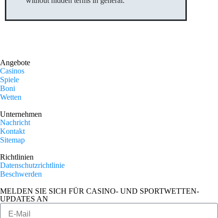
without hidden terms in general.
Angebote
Casinos
Spiele
Boni
Wetten
Unternehmen
Nachricht
Kontakt
Sitemap
Richtlinien
Datenschutzrichtlinie
Beschwerden
MELDEN SIE SICH FÜR CASINO- UND SPORTWETTEN-
UPDATES AN