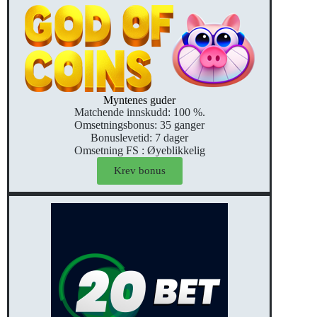
Myntenes guder
Matchende innskudd: 100 %.
Omsetningsbonus: 35 ganger
Bonuslevetid: 7 dager
Omsetning FS : Øyeblikkelig
Krev bonus