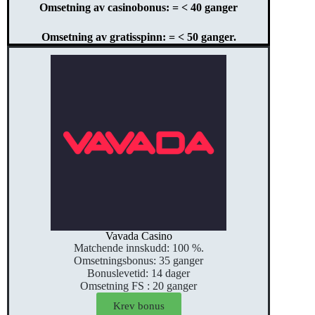
Omsetning av casinobonus: = < 40 ganger
Omsetning av gratisspinn: = < 50 ganger.
Vavada Casino
Matchende innskudd: 100 %.
Omsetningsbonus: 35 ganger
Bonuslevetid: 14 dager
Omsetning FS : 20 ganger
Krev bonus