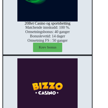
20Bet Casino og sportsbetting
Matchende innskudd: 100 %.
Omsetningsbonus: 40 ganger
Bonuslevetid: 14 dager
Omsetning FS : 50 ganger
Krev bonus