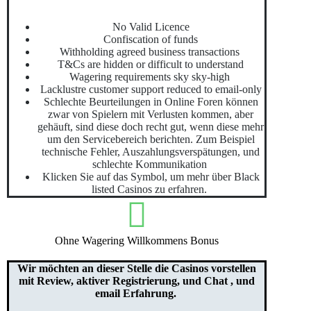
No Valid Licence
Confiscation of funds
Withholding agreed business transactions
T&Cs are hidden or difficult to understand
Wagering requirements sky sky-high
Lacklustre customer support reduced to email-only
Schlechte Beurteilungen in Online Foren können
zwar von Spielern mit Verlusten kommen, aber
gehäuft, sind diese doch recht gut, wenn diese mehr
um den Servicebereich berichten. Zum Beispiel
technische Fehler, Auszahlungsverspätungen, und
schlechte Kommunikation
Klicken Sie auf das Symbol, um mehr über Black
listed Casinos zu erfahren.
Ohne Wagering Willkommens Bonus
Wir möchten an dieser Stelle die Casinos vorstellen
mit Review, aktiver Registrierung, und Chat , und
email Erfahrung.