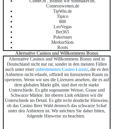
ComeOn , Brands wir Sunmaker.de,
Comeonwetten.de
TipWin.de
Tipico
888
LeoVegas
Bet365
Pokerstars
MerkurSlots
Roots
Alternative Casinos und Willkommens Bonus
Alternative Casinos und Willkommens Bonus sind in
Deutschland nicht nur rar, sonder in den meisten Fällen
auch unter einer
unbestimmten Casino Lizenz
, die es den
Anbietern nicht erlaubt, offiziell im lizenzierten Raum zu
operieren. Wenn wir uns die Lizenzen ansehen, die es auf
dem globalen Markt gibt, sind dort recht starke
Unterschiede. Es gibt sogenannte Weisse, Graue und
Schwarze Märkte. Im oberen Link erklären wir die
Unterschiede im Detail. Es gibt recht deutliche Hinweise,
ob das Casino Ihrer Wahl dennoch das schwarze Schaf
unter den Anbietern ist. Wir möchten Sie daher bitten,
folgende Hinweise zu beachten.